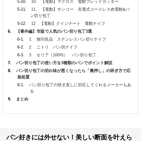
10. 【電動】マクロス 電動ブレッドカッター
11. 【電動】サンコー 充電式コードレス肉電動&パ
ン切り包丁
12 【電動】クイジナート 電動ナイフ
【番外編】市販で人気のパン切り包丁3選
1. 無印良品 ステンレスパン切りナイフ
2. ニトリ パン切ナイフ
3. セリア（100均） パン切り包丁
パン切り包丁の使い方を3種類のパンでポイント解説
パン切り包丁の切れ味が悪くなったら「裏押し」の研ぎ方で応
急処置
パン切り包丁の研ぎ直しに対応してくれるメーカーもあ
る
まとめ
パン好きには外せない！美しい断面を叶えら