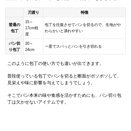
刃渡り
特徴
15～
普通の
包丁を往復させてパンを切るので、生地がや
17cm程
包丁
わらかいと潰れやすい
度
パン切
20～
一度でスパっとパンを引き切れる
り包丁
24cm
このように包丁の使い方でも違いが出てきます。
普段使っている包丁でパンを切ると断面がボソボソして、
見栄えや味に影響を与えてしまうでしょう。
そこでパン本来の味や食感を活かすためにも、パン切り包
丁は欠かせないアイテムです。