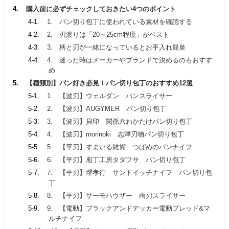
購入前に必ずチェックしておきたい4つのポイント
1. パン切り包丁に使われている素材を確認する
2. 刃渡りは「20～25cm程度」がベスト
3. 柄と刃が一緒になっているとお手入れ簡単
4. 迷った時はメーカーやブランドで決めるのもおすす
め
【種類別】パン好き必見！パン切り包丁のおすすめ12選
1. 【波刃】ウェルダン パンスライサー
2. 【波刃】AUGYMER パン切り包丁
3. 【波刃】貝印 関孫六わかたけパン切り包丁
4. 【波刃】morinoki 志津刃物パン切り包丁
5. 【平刃】すまいる雑貨 つばめのパンナイフ
6. 【平刃】庖丁工房タダフサ パン切り包丁
7. 【平刃】堺孝行 サンドイッチナイフ パン切り包
丁
8. 【平刃】サーモハウザー 両刃スライサー
9. 【電動】ブラックアンドデッカー電動ブレッド&マ
ルチナイフ