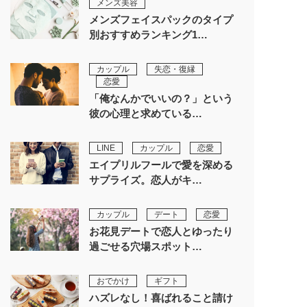
メンズ美容
メンズフェイスパックのタイプ
別おすすめランキング1…
カップル
失恋・復縁
恋愛
「俺なんかでいいの？」という
彼の心理と求めている…
LINE
カップル
恋愛
エイプリルフールで愛を深める
サプライズ。恋人がキ…
カップル
デート
恋愛
お花見デートで恋人とゆったり
過ごせる穴場スポット…
おでかけ
ギフト
ハズレなし！喜ばれること請け