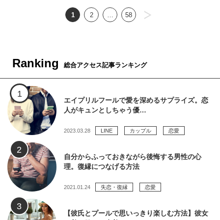
1
2
…
58
Ranking
総合アクセス記事ランキング
エイプリルフールで愛を深めるサプライズ。恋
人がキュンとしちゃう優…
2023.03.28
LINE
カップル
恋愛
自分からふっておきながら後悔する男性の心
理。復縁につなげる方法
2021.01.24
失恋・復縁
恋愛
【彼氏とプールで思いっきり楽しむ方法】彼女