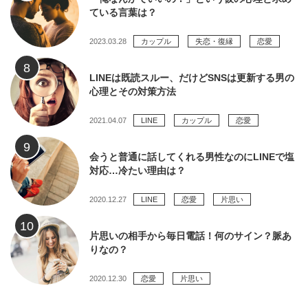
ている言葉は？
2023.03.28
カップル
失恋・復縁
恋愛
LINEは既読スルー、だけどSNSは更新する男の
心理とその対策方法
2021.04.07
LINE
カップル
恋愛
会うと普通に話してくれる男性なのにLINEで塩
対応…冷たい理由は？
2020.12.27
LINE
恋愛
片思い
片思いの相手から毎日電話！何のサイン？脈あ
りなの？
2020.12.30
恋愛
片思い