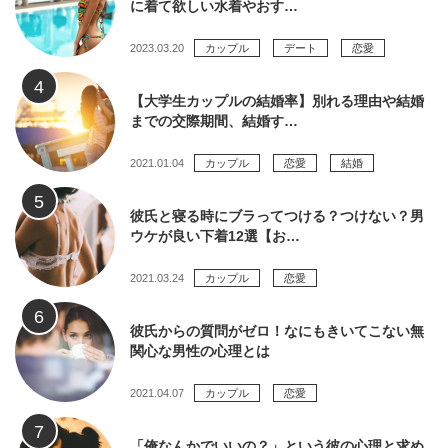
に着て欲しい水着やおす…
2023.03.20
カップル
デート
恋愛
【大学生カップルの結婚率】別れる理由や結婚
までの交際期間、結婚す…
2021.01.04
カップル
恋愛
結婚
彼氏と寝る時にブラってつける？つけない？男
ウケが良い下着12選【お…
2021.03.24
カップル
恋愛
彼氏からの質問がゼロ！なにもきいてこない無
関心な男性の心理とは
2021.04.07
カップル
恋愛
「俺なんかでいいの？」という彼の心理と求め