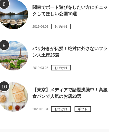
関東でボート遊びをしたい方にチェッ
クしてほしい公園10選
2019.04.03
おでかけ
パリ好きが伝授！絶対に外さないフラ
ンス土産25選
2019.03.28
おでかけ
【東京】メディアで話題沸騰中！高級
食パンで人気のお店20選
2020.01.31
おでかけ
ギフト