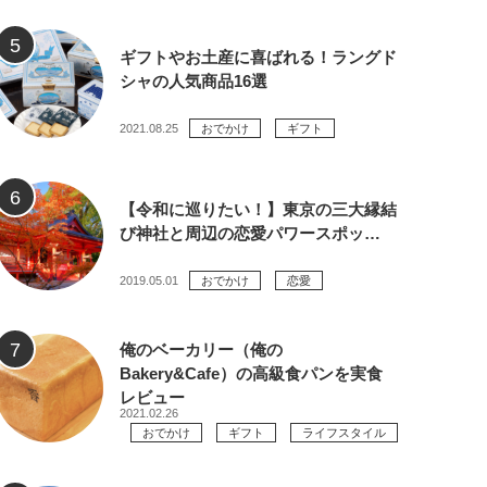
ギフトやお土産に喜ばれる！ラングド
シャの人気商品16選
2021.08.25
おでかけ
ギフト
【令和に巡りたい！】東京の三大縁結
び神社と周辺の恋愛パワースポッ…
2019.05.01
おでかけ
恋愛
俺のベーカリー（俺の
Bakery&Cafe）の高級食パンを実食
レビュー
2021.02.26
おでかけ
ギフト
ライフスタイル