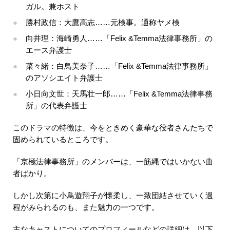
ガル。兼ホスト
勝村政信：大鷹高志……元検事。通称ヤメ検
向井理：海崎勇人……「Felix &Temma法律事務所」の
エース弁護士
菜々緒：白鳥美奈子……「Felix &Temma法律事務所」
のアソシエイト弁護士
小日向文世：天馬壮一郎……「Felix &Temma法律事務
所」の代表弁護士
このドラマの特徴は、今をときめく豪華な役者さんたちで
固められているところです。
「京極法律事務所」のメンバーは、一筋縄ではいかない曲
者ばかり。
しかし次第に小鳥遊翔子が懐柔し、一致団結させていく過
程がみられるのも、また魅力の一つです。
主なキャストについてのプロフィールなどの詳細は、以下