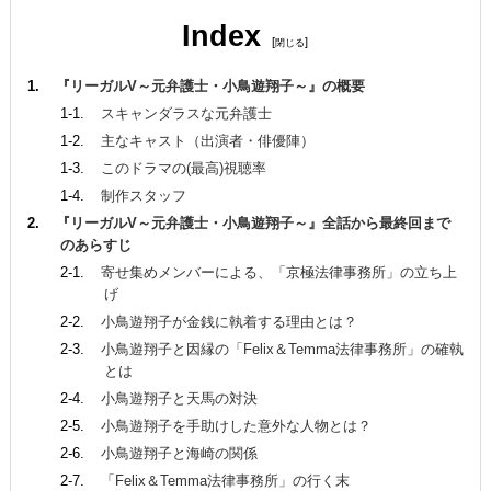
Index
[
]
『リーガルV～元弁護士・小鳥遊翔子～』の概要
スキャンダラスな元弁護士
主なキャスト（出演者・俳優陣）
このドラマの(最高)視聴率
制作スタッフ
『リーガルV～元弁護士・小鳥遊翔子～』全話から最終回まで
のあらすじ
寄せ集めメンバーによる、「京極法律事務所」の立ち上
げ
小鳥遊翔子が金銭に執着する理由とは？
小鳥遊翔子と因縁の「Felix＆Temma法律事務所」の確執
とは
小鳥遊翔子と天馬の対決
小鳥遊翔子を手助けした意外な人物とは？
小鳥遊翔子と海崎の関係
「Felix＆Temma法律事務所」の行く末