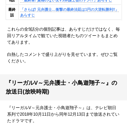
8話
「最終章! 資格のない女VS弁護士会のドン!?」あらすじ
最終
「さらば! 元弁護士…衝撃の最終法廷は1円の大逆転勝利!!」
話
あらすじ
これらの全9話分の個別記事は、あらすじだけではなく、毎
回リアルタイムで観ていた視聴者たちのツイートもまとめ
てあります。
白熱したコメントで盛り上がりを見せています。ぜひご覧
ください。
『リーガルV～元弁護士・小鳥遊翔子～』の
放送日(放映時期)
『リーガルV～元弁護士・小鳥遊翔子～』は、テレビ朝日
系列で2018年10月11日から同年12月13日まで放送されてい
たドラマです。