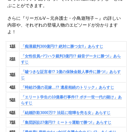
ぶことができます。
さらに『リーガルV～元弁護士・小鳥遊翔子～』の詳しい
内容や、それぞれの登場人物のエピソードが分かります
よ！
1話
「痴漢裁判300億円!? 絶対に勝つ女!!」あらすじ
「女性役員パワハラ裁判3億円!? 録音データに勝つ!」あら
2話
すじ
「嘘つきな証言者!? 1億の保険金殺人事件に勝つ!」あらす
3話
じ
4話
「時給25億の花嫁…!? 遺産相続のトリック」あらすじ
「エリート学生の10億暴行事件!? ポチ一世一代の賭け」あ
5話
らすじ
6話
「結婚詐欺3000万!? 法廷に喧嘩を売る女」あらすじ
7話
「集団訴訟27億円!? ミートゥ運動で勝つ!」あらすじ