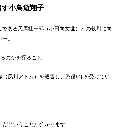
出す小鳥遊翔子
代表弁護士である天馬壮一郎（小日向文世）との裁判に向
バー。
あるのかを探ること。
徹（夙川アトム）を殺害し、懲役9年を受けてい
。
ーだということが分かります。