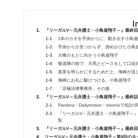
『リーガルV～元弁護士・小鳥遊翔子～』最終回
1本のカギを手掛かりに、動き出す小鳥
手掛かりが見つからず、諦めかけた小鳥
大峰のもとに向かう小鳥遊翔子
報道陣の前で、天馬とピースをして口頭
真実を明らかにするためだと、海崎が流
海崎にお礼に駆けつける、小鳥遊翔子
「京極法律事務所」その後
『リーガルV～元弁護士・小鳥遊翔子～』最終
Pandora・Dailymotion・miomioで
『リーガルV～元弁護士・小鳥遊翔子～』
覧
『リーガルV～元弁護士・小鳥遊翔子～』最終回
リーガルV～元弁護士・小鳥遊翔子～第9話のネ