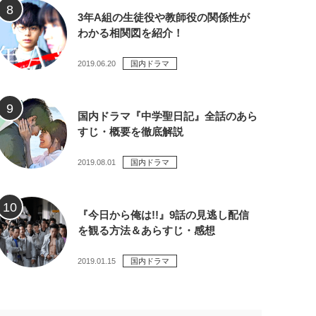
3年A組の生徒役や教師役の関係性が
わかる相関図を紹介！
2019.06.20
国内ドラマ
国内ドラマ『中学聖日記』全話のあら
すじ・概要を徹底解説
2019.08.01
国内ドラマ
『今日から俺は!!』9話の見逃し配信
を観る方法＆あらすじ・感想
2019.01.15
国内ドラマ