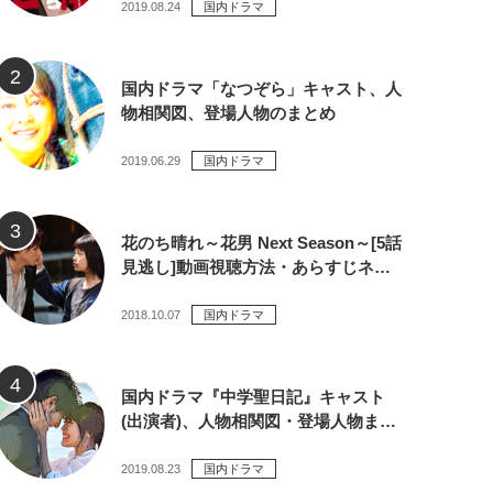
2019.08.24
国内ドラマ
国内ドラマ「なつぞら」キャスト、人
物相関図、登場人物のまとめ
2019.06.29
国内ドラマ
花のち晴れ～花男 Next Season～[5話
見逃し]動画視聴方法・あらすじネ…
2018.10.07
国内ドラマ
国内ドラマ『中学聖日記』キャスト
(出演者)、人物相関図・登場人物ま…
2019.08.23
国内ドラマ