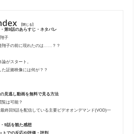
[
]
・第9話のあらすじ・ネタバレ
遊翔子
遊翔子の前に現れたのは……？？
弁論がスタート。
した証拠映像には何が？？
話の見逃し動画を無料で見る方法
9話の閲覧は可能？
最終回9話を配信している主要ビデオオンデマンド(VOD)一
・9話を観た感想
ットでの反応や評価・評判