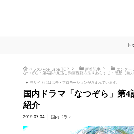
ト
ベラスパ-belluspa
TOP
新着記事
エンター
なつぞら・第4話の見逃し動画視聴方法＆あらすじ・感想【自力
当サイトには広告・プロモーションが含まれています。
国内ドラマ「なつぞら」第4
紹介
2019.07.04
国内ドラマ