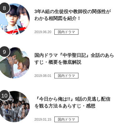
3年A組の生徒役や教師役の関係性が
わかる相関図を紹介！
2019.06.20
国内ドラマ
国内ドラマ『中学聖日記』全話のあら
すじ・概要を徹底解説
2019.08.01
国内ドラマ
『今日から俺は!!』9話の見逃し配信
を観る方法＆あらすじ・感想
2019.01.15
国内ドラマ