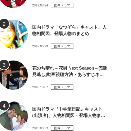
2019.08.24
国内ドラマ
国内ドラマ「なつぞら」キャスト、人
物相関図、登場人物のまとめ
2019.06.29
国内ドラマ
花のち晴れ～花男 Next Season～[5話
見逃し]動画視聴方法・あらすじネ…
2018.10.07
国内ドラマ
国内ドラマ『中学聖日記』キャスト
(出演者)、人物相関図・登場人物ま…
2019.08.23
国内ドラマ