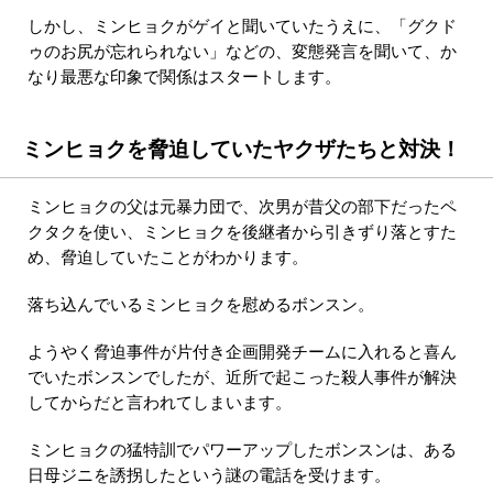
しかし、ミンヒョクがゲイと聞いていたうえに、「グクド
ゥのお尻が忘れられない」などの、変態発言を聞いて、か
なり最悪な印象で関係はスタートします。
ミンヒョクを脅迫していたヤクザたちと対決！
ミンヒョクの父は元暴力団で、次男が昔父の部下だったペ
クタクを使い、ミンヒョクを後継者から引きずり落とすた
め、脅迫していたことがわかります。
落ち込んでいるミンヒョクを慰めるボンスン。
ようやく脅迫事件が片付き企画開発チームに入れると喜ん
でいたボンスンでしたが、近所で起こった殺人事件が解決
してからだと言われてしまいます。
ミンヒョクの猛特訓でパワーアップしたボンスンは、ある
日母ジニを誘拐したという謎の電話を受けます。