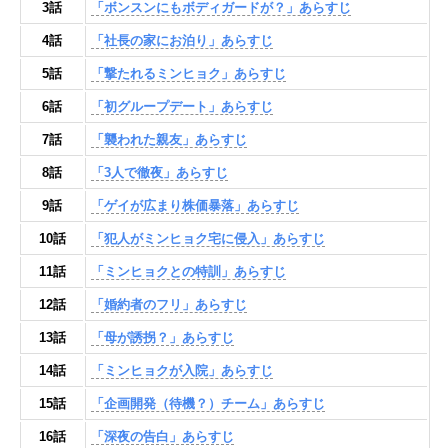
3話
「ボンスンにもボディガードが？」あらすじ
4話
「社長の家にお泊り」あらすじ
5話
「撃たれるミンヒョク」あらすじ
6話
「初グループデート」あらすじ
7話
「襲われた親友」あらすじ
8話
「3人で徹夜」あらすじ
9話
「ゲイが広まり株価暴落」あらすじ
10話
「犯人がミンヒョク宅に侵入」あらすじ
11話
「ミンヒョクとの特訓」あらすじ
12話
「婚約者のフリ」あらすじ
13話
「母が誘拐？」あらすじ
14話
「ミンヒョクが入院」あらすじ
15話
「企画開発（待機？）チーム」あらすじ
16話
「深夜の告白」あらすじ