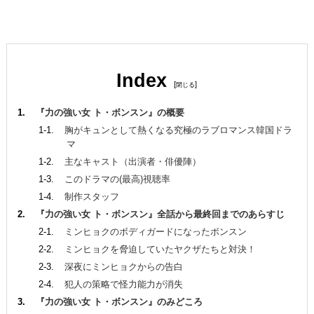
Index
[
]
『力の強い女 ト・ボンスン』の概要
胸がキュンとして熱くなる究極のラブロマンス韓国ドラ
マ
主なキャスト（出演者・俳優陣）
このドラマの(最高)視聴率
制作スタッフ
『力の強い女 ト・ボンスン』全話から最終回までのあらすじ
ミンヒョクのボディガードになったボンスン
ミンヒョクを脅迫していたヤクザたちと対決！
深夜にミンヒョクからの告白
犯人の策略で怪力能力が消失
『力の強い女 ト・ボンスン』のみどころ