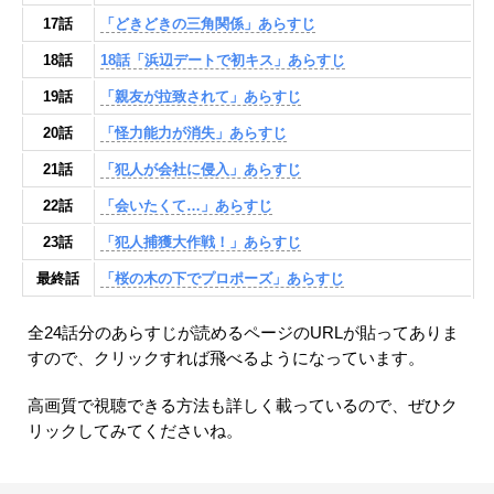
17話
「どきどきの三角関係」あらすじ
18話
18話「浜辺デートで初キス」あらすじ
19話
「親友が拉致されて」あらすじ
20話
「怪力能力が消失」あらすじ
21話
「犯人が会社に侵入」あらすじ
22話
「会いたくて…」あらすじ
23話
「犯人捕獲大作戦！」あらすじ
最終話
「桜の木の下でプロポーズ」あらすじ
全24話分のあらすじが読めるページのURLが貼ってありま
すので、クリックすれば飛べるようになっています。
高画質で視聴できる方法も詳しく載っているので、ぜひク
リックしてみてくださいね。