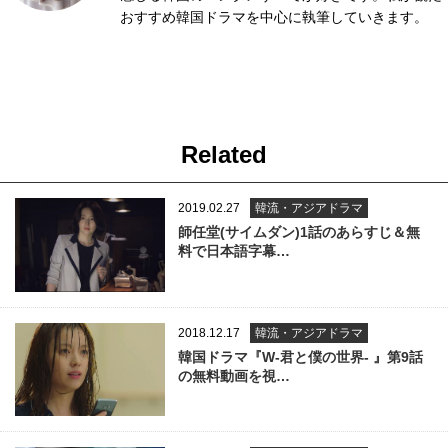
おすすめ韓国ドラマを中心に執筆していきます。
Related
2019.02.27
韓流・アジアドラマ
師任堂(サイムダン)1話のあらすじ＆無
料で日本語字幕…
2018.12.17
韓流・アジアドラマ
韓国ドラマ『W-君と僕の世界- 』第9話
の無料動画を視…