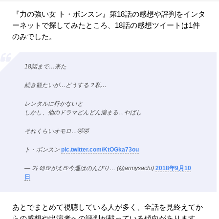
『力の強い女 ト・ボンスン』第18話の感想や評判をインタ
ーネットで探してみたところ、18話の感想ツイートは1件
のみでした。
18話まで…来た
続き観たいが…どうする？私…
レンタルに行かないと
しかし、他のドラマどんどん溜まる…やばし
それくらいオモロ…🤣🤣
ト・ボンスン
pic.twitter.com/KtOGka73ou
— 가 에🍺がえ🍺今週はのんびり… (@armysachi)
2018年9月10
日
あとでまとめて視聴している人が多く、全話を見終えてか
らの感想や出演者への評判が載っている傾向があります