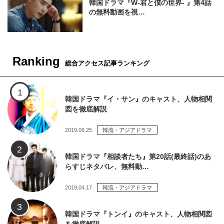
韓国ドラマ『W-君と僕の世界- 』第4話
の無料動画を視…
Ranking
総合アクセス記事ランキング
韓国ドラマ『イ・サン』のキャスト、人物相関
図を徹底解説
2019.06.25
韓流・アジアドラマ
韓国ドラマ『相談者たち』第20話(最終話)のあ
らすじネタバレ、無料動…
2019.04.17
韓流・アジアドラマ
韓国ドラマ『トンイ』のキャスト、人物相関図