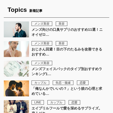
Topics
新着記事
メンズ美容
美容
メンズ向けの口臭サプリのおすすめ11選！ニ
オイゼロ…
メンズ美容
美容
おじさん回避！目の下のたるみを改善できる
おすすめ…
メンズ美容
メンズフェイスパックのタイプ別おすすめラ
ンキング1…
カップル
失恋・復縁
恋愛
「俺なんかでいいの？」という彼の心理と求
めている…
LINE
カップル
恋愛
エイプリルフールで愛を深めるサプライズ。