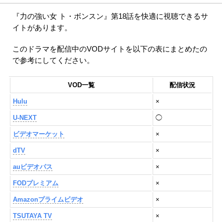
『力の強い女 ト・ボンスン』第18話を快適に視聴できるサ
イトがあります。
このドラマを配信中のVODサイトを以下の表にまとめたの
で参考にしてください。
VOD一覧
配信状況
Hulu
×
U-NEXT
◯
ビデオマーケット
×
dTV
×
auビデオパス
×
FODプレミアム
×
Amazonプライムビデオ
×
TSUTAYA TV
×