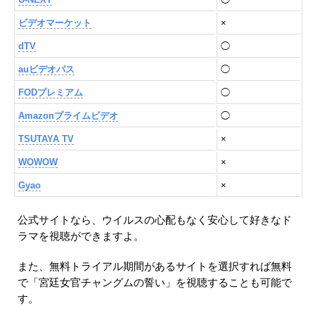
ビデオマーケット
×
dTV
◯
auビデオパス
◯
FODプレミアム
◯
Amazonプライムビデオ
◯
TSUTAYA TV
×
WOWOW
×
Gyao
×
公式サイトなら、ウイルスの心配もなく安心して好きなド
ラマを視聴ができますよ。
また、無料トライアル期間があるサイトを選択すれば無料
で「宮廷女官チャングムの誓い」を視聴することも可能で
す。