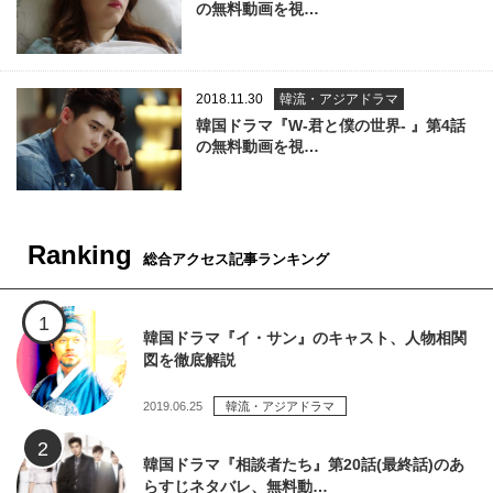
の無料動画を視…
2018.11.30
韓流・アジアドラマ
韓国ドラマ『W-君と僕の世界- 』第4話
の無料動画を視…
Ranking
総合アクセス記事ランキング
韓国ドラマ『イ・サン』のキャスト、人物相関
図を徹底解説
2019.06.25
韓流・アジアドラマ
韓国ドラマ『相談者たち』第20話(最終話)のあ
らすじネタバレ、無料動…