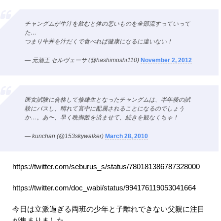
チャングムが牛汁を飲むと体の悪いものを全部流すっていって
た…
つまり牛丼を汁だくで食べれば健康になるに違いない！
— 元酒王 セルヴェーサ (@hashimoshi110)
November 2, 2012
医女試験に合格して修練生となったチャングムは、半年後の試
験にパスし、晴れて宮中に配属されることになるのでしょう
か…。あ〜、早く晩御飯を済ませて、続きを観なくちゃ！
— kunchan (@153skywalker)
March 28, 2010
https://twitter.com/seburus_s/status/780181386787328000
https://twitter.com/doc_wabi/status/994176119053041664
今日は立派過ぎる両班の少年と子離れできない父親に注目
が集まりました。