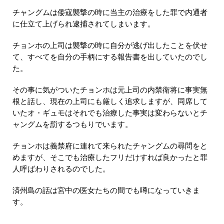
チャングムは倭寇襲撃の時に当主の治療をした罪で内通者
に仕立て上げられ逮捕されてしまいます。
チョンホの上司は襲撃の時に自分が逃げ出したことを伏せ
て、すべてを自分の手柄にする報告書を出していたのでし
た。
その事に気がついたチョンホは元上司の内禁衛将に事実無
根と話し、現在の上司にも厳しく追求しますが、同席して
いたオ・ギュモはそれでも治療した事実は変わらないとチ
ャングムを罰するつもりでいます。
チョンホは義禁府に連れて来られたチャングムの尋問をと
めますが、そこでも治療したフリだけすれば良かったと罪
人呼ばわりされるのでした。
済州島の話は宮中の医女たちの間でも噂になっていきま
す。