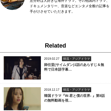
意分野は大好きな海外ドラマ。その他国内ドラマ、
ドキュメンタリー、音楽などエンタメ全般の記事を
手がけさせていただきます。
Related
2019.02.27
韓流・アジアドラマ
師任堂(サイムダン)1話のあらすじ＆無
料で日本語字幕…
2018.12.17
韓流・アジアドラマ
韓国ドラマ『W-君と僕の世界- 』第9話
の無料動画を視…