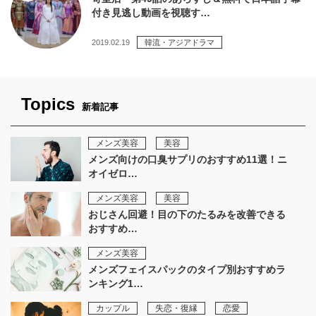
付き見逃し動画を視聴す…
2019.02.19
韓流・アジアドラマ
Topics
新着記事
メンズ美容
美容
メンズ向けの口臭サプリのおすすめ11選！ニ
オイゼロ…
メンズ美容
美容
おじさん回避！目の下のたるみを改善できる
おすすめ…
メンズ美容
メンズフェイスパックのタイプ別おすすめラ
ンキング1…
カップル
失恋・復縁
恋愛