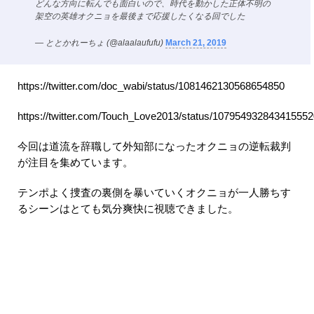
どんな方向に転んでも面白いので、時代を動かした正体不明の
架空の英雄オクニョを最後まで応援したくなる回でした
— ととかれーちょ (@alaalaufufu)
March 21, 2019
https://twitter.com/doc_wabi/status/1081462130568654850
https://twitter.com/Touch_Love2013/status/107954932843415552
今回は道流を辞職して外知部になったオクニョの逆転裁判
が注目を集めています。
テンポよく捜査の裏側を暴いていくオクニョが一人勝ちす
るシーンはとても気分爽快に視聴できました。