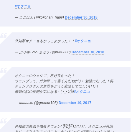
#オクニョ
— ここはん (@kokohan_hapy)
December 30, 2018
外知部オクニョもかっこよかった！！
#オクニョ
— ぶり@12/21京セラ (@buri0808)
December 30, 2018
オクニョのウェジブ、格好良かった！
ウェジブって、外知部って書くんだね(^^)！ 勉強になった！笑
チョンドクさんの無罪をどうか立証してほしい(TT)！
来週の話の展開が気になる～(>_<)✋‼
#オクニョ
— aaaaako (@grnmdr105)
December 10, 2017
外知部の勉強を徹夜テウォン(´༎ຶོρ༎ຶོ`)だけど、オクニョが異議
あり、ギリギリスベりこみ、ヤンドングン証言はいつもと違い