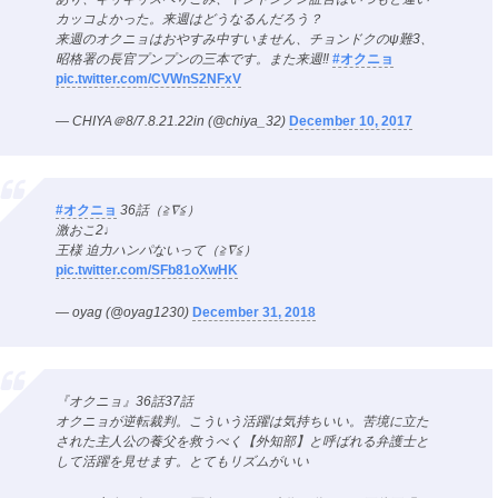
カッコよかった。来週はどうなるんだろう？
来週のオクニョはおやすみ中すいません、チョンドクのψ難3、
昭格署の長官プンプンの三本です。また来週‼️
#オクニョ
pic.twitter.com/CVWnS2NFxV
— CHIYA＠8/7.8.21.22in (@chiya_32)
December 10, 2017
#オクニョ
36話（≧∇≦）
激おこ2♩
王様 迫力ハンパないって（≧∇≦）
pic.twitter.com/SFb81oXwHK
— oyag (@oyag1230)
December 31, 2018
『オクニョ』36話37話
オクニョが逆転裁判。こういう活躍は気持ちいい。苦境に立た
された主人公の養父を救うべく【外知部】と呼ばれる弁護士と
して活躍を見せます。とてもリズムがいい