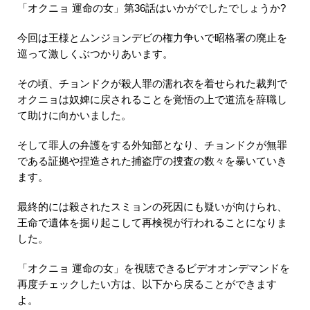
「オクニョ 運命の女」第36話はいかがでしたでしょうか?
今回は王様とムンジョンデビの権力争いで昭格署の廃止を
巡って激しくぶつかりあいます。
その頃、チョンドクが殺人罪の濡れ衣を着せられた裁判で
オクニョは奴婢に戻されることを覚悟の上で道流を辞職し
て助けに向かいました。
そして罪人の弁護をする外知部となり、チョンドクが無罪
である証拠や捏造された捕盗庁の捜査の数々を暴いていき
ます。
最終的には殺されたスミョンの死因にも疑いが向けられ、
王命で遺体を掘り起こして再検視が行われることになりま
した。
「オクニョ 運命の女」を視聴できるビデオオンデマンドを
再度チェックしたい方は、以下から戻ることができます
よ。