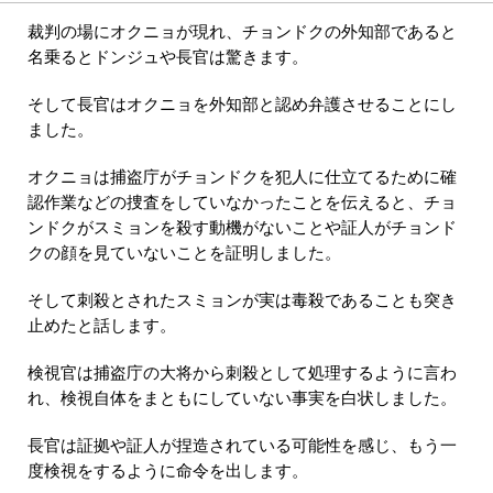
裁判の場にオクニョが現れ、チョンドクの外知部であると
名乗るとドンジュや長官は驚きます。
そして長官はオクニョを外知部と認め弁護させることにし
ました。
オクニョは捕盗庁がチョンドクを犯人に仕立てるために確
認作業などの捜査をしていなかったことを伝えると、チョ
ンドクがスミョンを殺す動機がないことや証人がチョンド
クの顔を見ていないことを証明しました。
そして刺殺とされたスミョンが実は毒殺であることも突き
止めたと話します。
検視官は捕盗庁の大将から刺殺として処理するように言わ
れ、検視自体をまともにしていない事実を白状しました。
長官は証拠や証人が捏造されている可能性を感じ、もう一
度検視をするように命令を出します。