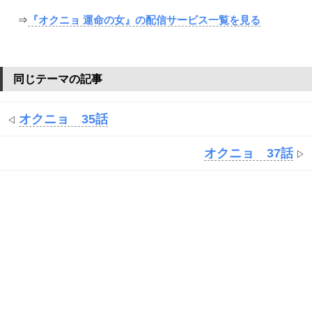
⇒
『オクニョ 運命の女』の配信サービス一覧を見る
同じテーマの記事
オクニョ 35話
◁
オクニョ 37話
▷