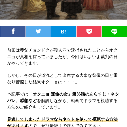
前回は養父チョンドクが殺人罪で逮捕されたことからオク
ニョが真相を探っていましたが、今回はいよいよ裁判の日
がやってきます。
しかし、その日が道流として出席する大事な祭儀の日と重
なり苦悩した結果オクニョは・・・。
本記事では
「オクニョ 運命の女」第36話のあらすじ・ネタ
バレ、感想など
を解説しながら、動画でドラマを視聴する
方法のご紹介もしています。
見逃してしまったドラマならネットを使って視聴する方法
があります
ので、ぜひ最後まで呼んでみて下さい。