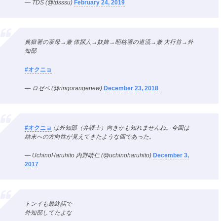
— TDS (@tdsssu)
February 24, 2019
典獄署の茶母→兼 体探人→奴婢→昭格署の道流→兼 大行首→外
知部
#オクニョ
— ロゼペ (@ringorangenew)
December 23, 2018
#オクニョ
は外知部（弁護士）向きかも知れませんね。今回は
結末への方向性が見えてきたような回であった。
— UchinoHaruhito 内野晴仁 (@uchinoharuhito)
December 3,
2017
トンイも最終話で
外知部してたよな