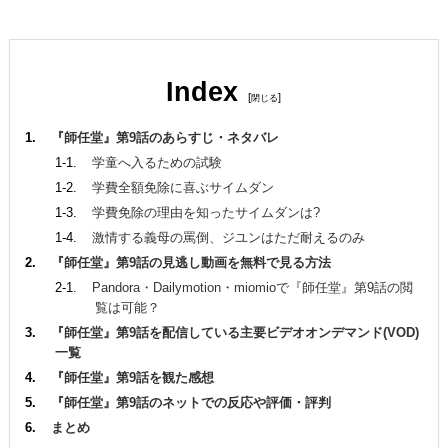
Index
[
]
『師任堂』第9話のあらすじ・ネタバレ
学童へ入るための試験
学費全額免除に喜ぶサイムダン
学費免除の理由を知ったサイムダンは?
激情する義母の罵倒、ジユンはただ耐えるのみ
『師任堂』第9話の見逃し動画を無料で見る方法
Pandora・Dailymotion・miomioで『師任堂』第9話の閲
覧は可能？
『師任堂』第9話を配信している主要ビデオオンデマンド(VOD)
一覧
『師任堂』第9話を観た感想
『師任堂』第9話のネットでの反応や評価・評判
まとめ