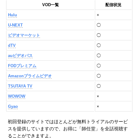
VOD一覧
配信状況
Hulu
×
U-NEXT
◯
ビデオマーケット
◯
dTV
◯
auビデオパス
◯
FODプレミアム
◯
Amazonプライムビデオ
◯
TSUTAYA TV
◯
WOWOW
×
Gyao
×
初回登録のサイトではほとんどが無料トライアルのサービ
スを提供していますので、お得に「師任堂」を全話視聴す
ることができますよ。