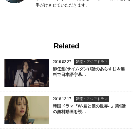
手がけさせていただきます。
Related
2019.02.27
韓流・アジアドラマ
師任堂(サイムダン)1話のあらすじ＆無
料で日本語字幕…
2018.12.17
韓流・アジアドラマ
韓国ドラマ『W-君と僕の世界- 』第9話
の無料動画を視…