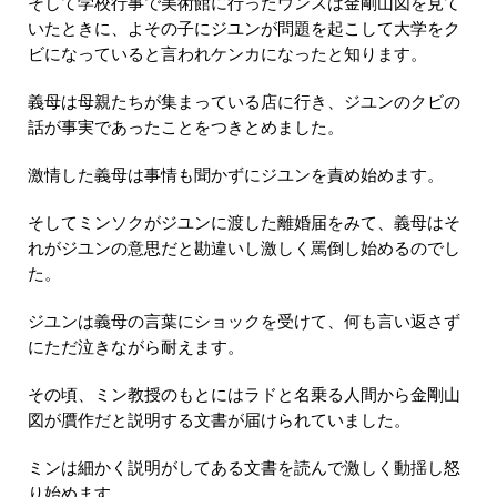
そして学校行事で美術館に行ったウンスは金剛山図を見て
いたときに、よその子にジユンが問題を起こして大学をク
ビになっていると言われケンカになったと知ります。
義母は母親たちが集まっている店に行き、ジユンのクビの
話が事実であったことをつきとめました。
激情した義母は事情も聞かずにジユンを責め始めます。
そしてミンソクがジユンに渡した離婚届をみて、義母はそ
れがジユンの意思だと勘違いし激しく罵倒し始めるのでし
た。
ジユンは義母の言葉にショックを受けて、何も言い返さず
にただ泣きながら耐えます。
その頃、ミン教授のもとにはラドと名乗る人間から金剛山
図が贋作だと説明する文書が届けられていました。
ミンは細かく説明がしてある文書を読んで激しく動揺し怒
り始めます。