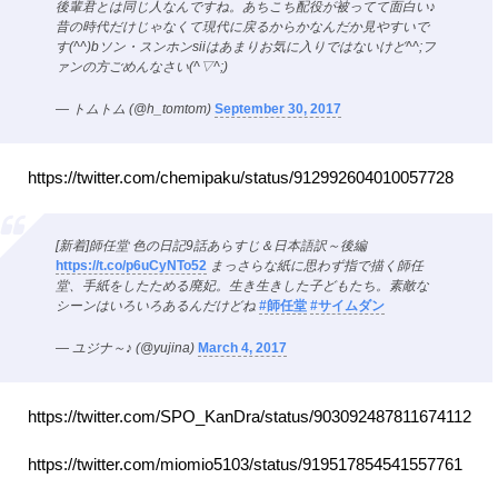
後輩君とは同じ人なんですね。あちこち配役が被ってて面白い♪
昔の時代だけじゃなくて現代に戻るからかなんだか見やすいで
す(^^)bソン・スンホンsiiはあまりお気に入りではないけど^^;フ
ァンの方ごめんなさい(^▽^;)
— トムトム (@h_tomtom)
September 30, 2017
https://twitter.com/chemipaku/status/912992604010057728
[新着]師任堂 色の日記9話あらすじ＆日本語訳～後編
https://t.co/p6uCyNTo52
まっさらな紙に思わず指で描く師任
堂、手紙をしたためる廃妃。生き生きした子どもたち。素敵な
シーンはいろいろあるんだけどね
#師任堂
#サイムダン
— ユジナ～♪ (@yujina)
March 4, 2017
https://twitter.com/SPO_KanDra/status/903092487811674112
https://twitter.com/miomio5103/status/919517854541557761