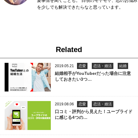
愛事情を聞くことも。 日頃のモヤモヤ、恋のお悩み
を少しでも解決できたらなと思っています。
Related
2019.05.21
恋愛
恋活・婚活
結婚
結婚相手がYouTuberだった場合に注意
しておきたい3つ…
2019.08.06
恋愛
恋活・婚活
口コミ・評判から見えた！ユーブライド
に感じる4つの…