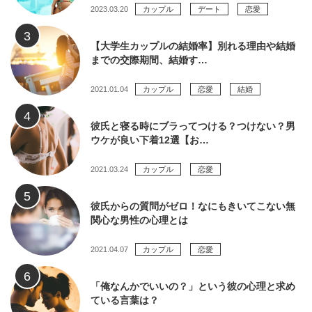
2023.03.20
カップル
デート
恋愛
【大学生カップルの結婚率】別れる理由や結婚
までの交際期間、結婚す…
2021.01.04
カップル
恋愛
結婚
彼氏と寝る時にブラってつける？つけない？男
ウケが良い下着12選【お…
2021.03.24
カップル
恋愛
彼氏からの質問がゼロ！なにもきいてこない無
関心な男性の心理とは
2021.04.07
カップル
恋愛
「俺なんかでいいの？」という彼の心理と求め
ている言葉は？