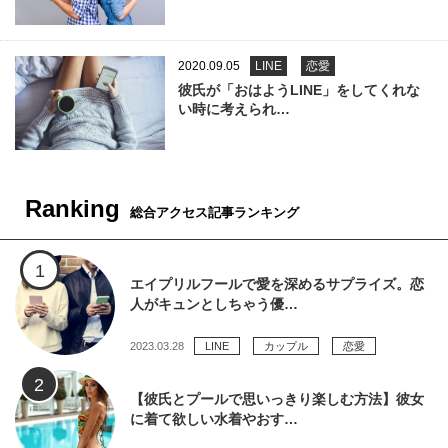
2020.09.05
LINE
恋愛
彼氏が「おはようLINE」をしてくれな
い時に考えられ…
Ranking
総合アクセス記事ランキング
エイプリルフールで愛を深めるサプライズ。恋
人がキュンとしちゃう優…
2023.03.28
LINE
カップル
恋愛
【彼氏とプールで思いっきり楽しむ方法】彼女
に着て欲しい水着やおす…