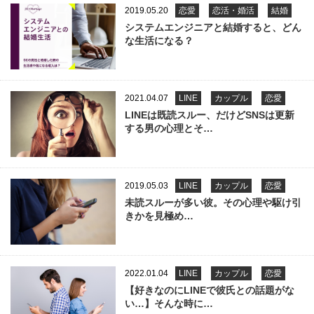
2019.05.20
恋愛
恋活・婚活
結婚
システムエンジニアと結婚すると、どん
な生活になる？
2021.04.07
LINE
カップル
恋愛
LINEは既読スルー、だけどSNSは更新
する男の心理とそ…
2019.05.03
LINE
カップル
恋愛
未読スルーが多い彼。その心理や駆け引
きかを見極め…
2022.01.04
LINE
カップル
恋愛
【好きなのにLINEで彼氏との話題がな
い…】そんな時に…