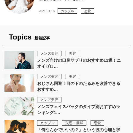
2021.01.18
カップル
恋愛
Topics
新着記事
メンズ美容
美容
メンズ向けの口臭サプリのおすすめ11選！ニ
オイゼロ…
メンズ美容
美容
おじさん回避！目の下のたるみを改善できる
おすすめ…
メンズ美容
メンズフェイスパックのタイプ別おすすめラ
ンキング1…
カップル
失恋・復縁
恋愛
「俺なんかでいいの？」という彼の心理と求