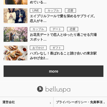
めている…
LINE
カップル
恋愛
エイプリルフールで愛を深めるサプライズ。
恋人がキ…
カップル
デート
恋愛
お花見デートで恋人とゆったり過ごせる穴場
スポット…
おでかけ
ギフト
ハズレなし！喜ばれること請け合いの東京駅
みやげ全2…
more
運営会社
プライバシーポリシー・免責事項