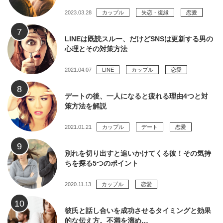
2023.03.28
カップル
失恋・復縁
恋愛
LINEは既読スルー、だけどSNSは更新する男の
心理とその対策方法
2021.04.07
LINE
カップル
恋愛
デートの後、一人になると疲れる理由4つと対
策方法を解説
2021.01.21
カップル
デート
恋愛
別れを切り出すと追いかけてくる彼！その気持
ちを探る5つのポイント
2020.11.13
カップル
恋愛
彼氏と話し合いを成功させるタイミングと効果
的な伝え方。不満を溜め…