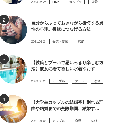
2023.03.28
LINE
カップル
恋愛
自分からふっておきながら後悔する男
性の心理。復縁につなげる方法
2021.01.24
失恋・復縁
恋愛
【彼氏とプールで思いっきり楽しむ方
法】彼女に着て欲しい水着やおす…
2023.03.20
カップル
デート
恋愛
【大学生カップルの結婚率】別れる理
由や結婚までの交際期間、結婚す…
2021.01.04
カップル
恋愛
結婚