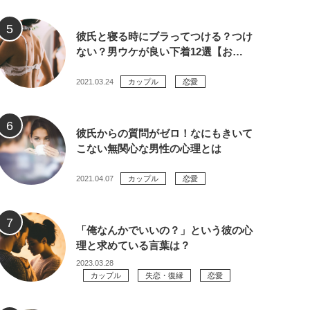
彼氏と寝る時にブラってつける？つけ
ない？男ウケが良い下着12選【お…
2021.03.24
カップル
恋愛
彼氏からの質問がゼロ！なにもきいて
こない無関心な男性の心理とは
2021.04.07
カップル
恋愛
「俺なんかでいいの？」という彼の心
理と求めている言葉は？
2023.03.28
カップル
失恋・復縁
恋愛