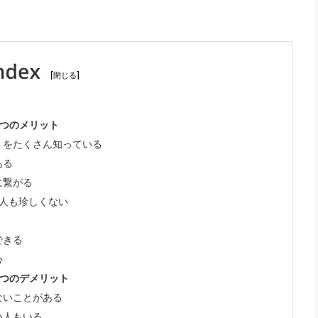
[
]
7つのメリット
トをたくさん知っている
ある
に繋がる
る人も珍しくない
できる
心
3つのデメリット
ないことがある
い人もいる