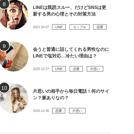
LINEは既読スルー、だけどSNSは更
新する男の心理とその対策方法
2021.04.07
LINE
カップル
恋愛
会うと普通に話してくれる男性なのに
LINEで塩対応…冷たい理由は？
2020.12.27
LINE
恋愛
片思い
片思いの相手から毎日電話！何のサイ
ン？脈ありなの？
2020.12.30
恋愛
片思い