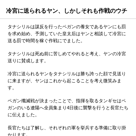
冷宮に送られるヤン、しかしそれも作戦のウチ
タナシリルは謀反を行ったペガンの養女であるヤンにも罰
を求め始め、予測していた皇太后はヤンと相談して冷宮に
送る罰で時間を稼ぐ作戦にでました。
タナシリルは死ぬ前に苦しめてやれると考え、ヤンの冷宮
送りに賛成します。
冷宮に送られるヤンをタナシリルは勝ち誇った顔で見送り
に来ますが、ヤンはこれから起こることを考え微笑みま
す。
ペガン殲滅戦が決まったことで、指揮を取るタンギセはペ
ガンのいる遼陽へ全員集まり4日後に襲撃を行うと長官たち
に伝えました。
長官たちは了解し、それぞれの軍を挙兵する準備に取り掛
かります。