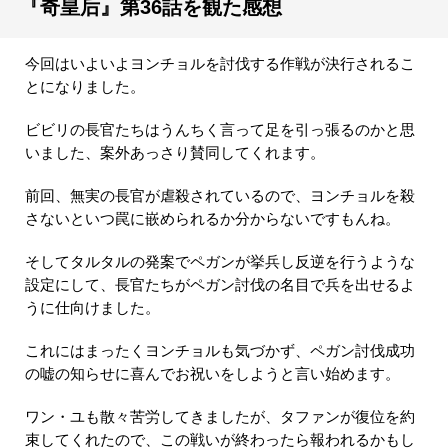
『奇皇后』第36話を観た感想
今回はいよいよヨンチョルを討伐する作戦が決行されるこ
とになりました。
ビビリの長官たちはうんちく言って足を引っ張るのかと思
いました、案外あっさり賛同してくれます。
前回、無実の長官が虐殺されているので、ヨンチョルを殺
さないといつ罠に嵌められるか分からないですもんね。
そしてタルタルの発案でペガンが挙兵し反逆を行うような
設定にして、長官たちがペガン討伐の名目で兵を出せるよ
うに仕向けました。
これにはまったくヨンチョルも気づかず、ペガン討伐成功
の嘘の知らせに喜んでお祝いをしようと言い始めます。
ワン・ユも散々苦労してきましたが、タファンが復位を約
束してくれたので、この戦いが終わったら報われるかもし