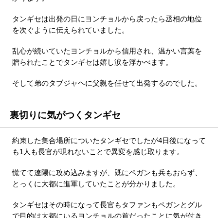
タンギセは出発の日にヨンチョルから戻ったら丞相の地位
を次ぐように伝えられていました。
乱心が続いていたヨンチョルから信用され、温かい言葉を
贈られたことでタンギセは嬉し涙を浮かべます。
そして弟のタブジャヘに父親を任せて出発するのでした。
裏切りに気がつくタンギセ
約束した集合場所についたタンギセでしたが4日後になって
も1人も長官が現れないことで異変を感じ取ります。
慌てて遼陽に攻め込みますが、既にペガンも兵もおらず、
とっくに大都に進軍していたことが分かりました。
タンギセはその時になって長官もタファンもペガンとグル
で目的は大都にいるヨンチョルの首だったことに気が付き