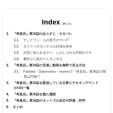
Index
[
]
『奇皇后』第36話のあらすじ・ネタバレ
ヤンとワン・ユの息子がマハ!?
タファンがヨンチョル討伐を命令
冷宮に送られるヤン、しかしそれも作戦のウチ
裏切りに気がつくタンギセ
『奇皇后』第36話の見逃し動画を無料で見る方法
Pandora・Dailymotion・miomioで『奇皇后』第36話の閲
覧は可能？
『奇皇后』第36話を配信している主要ビデオオンデマンド
(VOD)一覧
『奇皇后』第36話を観た感想
『奇皇后』第36話のネットでの反応や評価・評判
まとめ