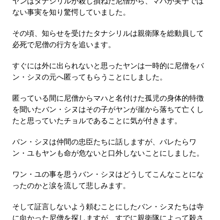
ヤンはタナシリルが殺し損ねた尼僧から、マハが実子では
ない事実を知り驚愕していました。
その頃、知らせを受けたタナシリルは親衛隊を総動員して
必死で尼僧の行方を追います。
すぐには外に出られないと思ったヤンは一時的に尼僧をバ
ン・シヌの元へ匿ってもらうことにしました。
匿っている間に尼僧からマハと名付けた孤児の身体的特徴
を聞いたバン・シヌはその子がヤンが崖から落ちて亡くし
たと思っていたチョルであることに気が付きます。
バン・シヌは仲間の忠臣たちに話しますが、バレたらワ
ン・ユもヤンも命が危ないと口外しないことにしました。
ワン・ユの事を思うバン・シヌはどうしてこんなことにな
ったのかと涙を流して悲しみます。
そして証言しないよう頼むことにしたバン・シヌたちは寺
に向かった尼僧を探しますが、すでに親衛隊によって殺さ