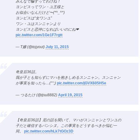
みんなで騙すってわけね！
ヨンビスってワン・ユ王様と
お似合いなんだけど〜(*^_^*)
ヨンビスは“女ワンユ”
ワン・ユはスンニャンより
ヨンビスと恋仲になればいいのにね❤︎
pic.twitter.com/1Ge1F7rgtt
— T嬢 (@tojyout)
July 11, 2015
奇皇后36話。
我が子とも知らずにマハを抱きしめるスンニャン。スンニャン
が事実を知ったら…(°°;)
pic.twitter.com/jGVX605H5e
— つるたけ (@tjsu8882)
April 19, 2015
【奇皇后36話】尼の話を聞いて、マハがスンニャンとワンユの
子だと確信するパンシヌ。この事実をどうするべきか悩む一
同。
pic.twitter.com/hLk7tGOz3D