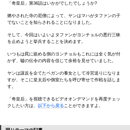
「奇皇后」第36話はいかがでしたでしょうか?
燃やされた寺の尼僧によって、ヤンはマハがタファンの子
でないことを知らされることになりました。
そして、今回はいよいよタファンがヨンチョルの悪行三昧
を止めようと挙兵することを決めます。
いつもは罠に嵌める側のヨンチョルもこれには全く気が付
かず、嘘の伝令の内容を信じて余裕を見せていました。
ヤンは謀反を企てたペガンの養女として冷宮送りになりま
すが、そこに皇太后や側室たちを呼び寄せて作戦を話しま
す。
「奇皇后」を視聴できるビデオオンデマンドを再度チェッ
クしたい方は、
以下から戻る
ことができますよ。