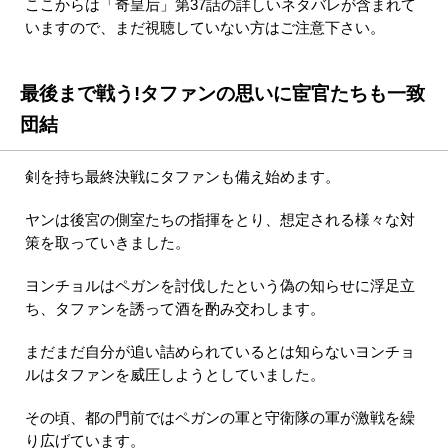
ここからは「奇皇后」第37話の詳しいネタバレが含まれて
いますので、まだ視聴していない方はご注意下さい。
最後まで戦う!タファンの思いに宦官たちも一致
団結
剣を持ち最終決戦にタファンも備え始めます。
ヤンは後宮の側室たちの指揮をとり、想定される様々な対
策を取っていきました。
ヨンチョルはペガンを討伐したという偽の知らせに浮足立
ち、タファンを誘って酒を酌み交わします。
まだまだ自分が追い詰められているとは知らないヨンチョ
ルはタファンを威圧しようとしていました。
その頃、都の門前ではペガンの軍と守衛隊の軍が激戦を繰
り広げています。