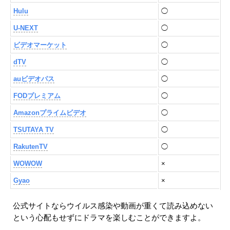
Hulu
◯
U-NEXT
◯
ビデオマーケット
◯
dTV
◯
auビデオパス
◯
FODプレミアム
◯
Amazonプライムビデオ
◯
TSUTAYA TV
◯
RakutenTV
◯
WOWOW
×
Gyao
×
公式サイトならウイルス感染や動画が重くて読み込めない
という心配もせずにドラマを楽しむことができますよ。