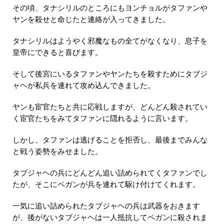
その頃、タナシリルのところにもヨンチョルがタファンや
ヤンを殺せと命じたと連絡が入ってきました。
タナシリルはようやく邪魔なもの全てがなくなり、息子を
皇帝にできると喜びます。
そして後宮にいるタファンやヤンたちを殺すためにタブジ
ャヘが私兵を連れて攻め込んできました。
ヤンも宦官たちと共に応戦しますが、どんどん殺されてい
く宦官たちをみてタファンに隠れるように言います。
しかし、タファンは逃げることを拒否し、最後までみんな
と戦う姿勢をみせました。
タブジャヘの兵にどんどん追い詰められてくタファンでし
たが、そこにペガンが兵を連れて駆け付けてくれます。
一気に追い詰められたタブジャヘの兵は武器をおきます
が、後がないタブジャヘは一人抵抗してペガンに殺されま