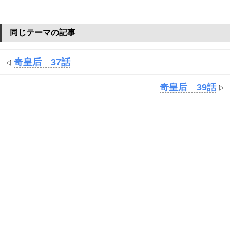
同じテーマの記事
奇皇后 37話
◁
奇皇后 39話
▷