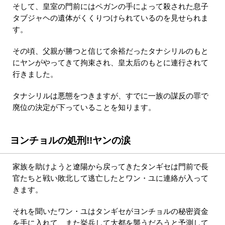
そして、皇室の門前にはペガンの手によって殺された息子
タブジャヘの遺体がくくりつけられているのを見せられま
す。
その頃、父親が勝つと信じて余裕だったタナシリルのもと
にヤンがやってきて拘束され、皇太后のもとに連行されて
行きました。
タナシリルは悪態をつきますが、すでに一族の謀反の罪で
廃位の決定が下っていることを知ります。
ヨンチョルの処刑!!ヤンの涙
家族を助けようと遼陽から戻ってきたタンギセは門前で長
官たちと戦い敗北して逃亡したとワン・ユに連絡が入って
きます。
それを聞いたワン・ユはタンギセがヨンチョルの秘密資金
を手に入れて、また挙兵して大都を襲うだろうと予測して