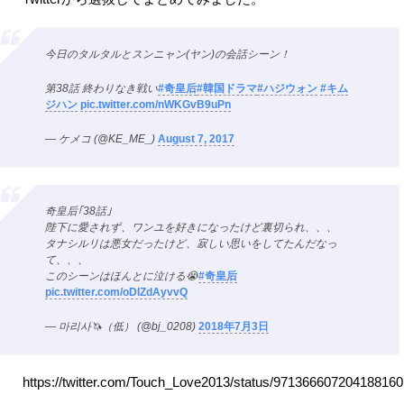
今日のタルタルとスンニャン(ヤン)の会話シーン！
第38話 終わりなき戦い
#奇皇后
#韓国ドラマ
#ハジウォン
#キム
ジハン
pic.twitter.com/nWKGvB9uPn
— ケメコ (@KE_ME_)
August 7, 2017
奇皇后｢38話｣
陛下に愛されず、ワンユを好きになったけど裏切られ、、、
タナシルリは悪女だったけど、寂しい思いをしてたんだなっ
て、、、
このシーンはほんとに泣ける😭
#奇皇后
pic.twitter.com/oDIZdAyvvQ
— 마리사🦄（低） (@bj_0208)
2018年7月3日
https://twitter.com/Touch_Love2013/status/971366607204188160