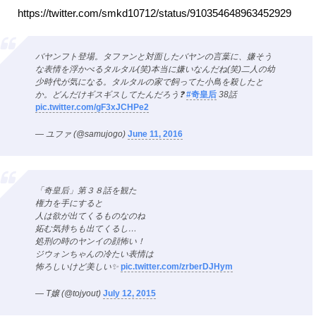
https://twitter.com/smkd10712/status/910354648963452929
バヤンフト登場。タファンと対面したバヤンの言葉に、嫌そう
な表情を浮かべるタルタル(笑)本当に嫌いなんだね(笑)二人の幼
少時代が気になる。タルタルの家で飼ってた小鳥を殺したと
か。どんだけギスギスしてたんだろう❓
#奇皇后
38話
pic.twitter.com/gF3xJCHPe2
— ユファ (@samujogo)
June 11, 2016
「奇皇后」第３８話を観た
権力を手にすると
人は欲が出てくるものなのね
妬む気持ちも出てくるし…
処刑の時のヤンイの顔怖い！
ジウォンちゃんの冷たい表情は
怖ろしいけど美しい✨
pic.twitter.com/zrberDJHym
— T嬢 (@tojyout)
July 12, 2015