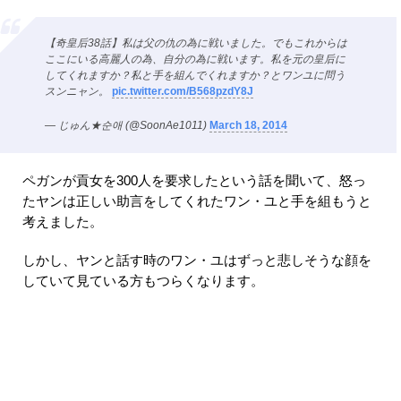
【奇皇后38話】私は父の仇の為に戦いました。でもこれからは
ここにいる高麗人の為、自分の為に戦います。私を元の皇后に
してくれますか？私と手を組んでくれますか？とワンユに問う
スンニャン。
pic.twitter.com/B568pzdY8J
— じゅん★순애 (@SoonAe1011)
March 18, 2014
ペガンが貢女を300人を要求したという話を聞いて、怒っ
たヤンは正しい助言をしてくれたワン・ユと手を組もうと
考えました。
しかし、ヤンと話す時のワン・ユはずっと悲しそうな顔を
していて見ている方もつらくなります。