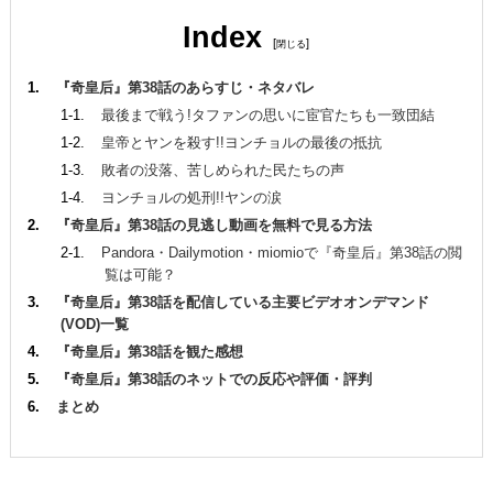
Index
[
]
『奇皇后』第38話のあらすじ・ネタバレ
最後まで戦う!タファンの思いに宦官たちも一致団結
皇帝とヤンを殺す!!ヨンチョルの最後の抵抗
敗者の没落、苦しめられた民たちの声
ヨンチョルの処刑!!ヤンの涙
『奇皇后』第38話の見逃し動画を無料で見る方法
Pandora・Dailymotion・miomioで『奇皇后』第38話の閲
覧は可能？
『奇皇后』第38話を配信している主要ビデオオンデマンド
(VOD)一覧
『奇皇后』第38話を観た感想
『奇皇后』第38話のネットでの反応や評価・評判
まとめ