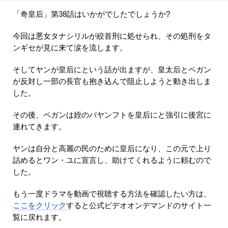
「奇皇后」第38話はいかがでしたでしょうか?
今回は悪女タナシリルが絞首刑に処せられ、その処刑をタ
ンギセが見に来て涙を流します。
そしてヤンが皇后にという話が出ますが、皇太后とペガン
が反対し一部の長官も抱き込んで阻止しようと動き出しま
した。
その後、ペガンは姪のバヤンフトを皇后にと強引に後宮に
連れてきます。
ヤンは自分と高麗の民のために皇后になり、この元で上り
詰めるとワン・ユに宣言し、助けてくれるように頼むので
した。
もう一度ドラマを動画で視聴する方法を確認したい方は、
ここをクリック
すると公式ビデオオンデマンドのサイト一
覧に戻れます。