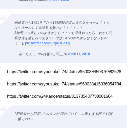
相続者たち17話見てたら1時間終始涙止まらなかったよ！！も
はやオールして前話見る勢いよ！！！！！！
3時間ぶっ通しでみようかしら？！でも見終わったらこれから先
私は何を楽しみに生きていけばいいのかわからなくなっちゃ
う….()
pic.twitter.com/0JqAHGeTIy
— あーたん..。아야 (@Je_ST__A)
April 11, 2018
https://twitter.com/syousuke_74/status/960039450376982528
https://twitter.com/syousuke_74/status/960038415336054784
https://twitter.com/24Kanoe/status/813735487798001664
｢相続者たち17話｣キムタンが 壊れていく……辛すぎる回です(இ
﹏இ`｡)ｳｩｩ…