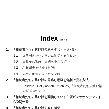
Index
[
]
『相続者たち』第17話のあらすじ・ネタバレ
突然消えたウンサンに動揺する生徒たち
会長から逃れて海辺の小さな町で
税務調査で結婚は破談に
完全に正気を失ったタンは…
『相続者たち』第17話の見逃し動画を無料で見る方法
Pandora・Dailymotion・miomioで『相続者たち』第17話
の閲覧は可能？
『相続者たち』第17話を配信している主要ビデオオンデマンド
(VOD)一覧
『相続者たち』第17話を観た感想