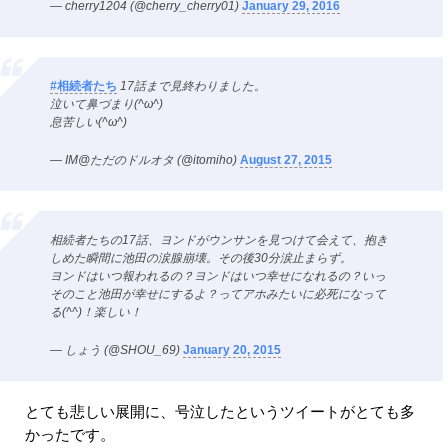
— cherry1204 (@cherry_cherry01)
January 29, 2016
#相続者たち
17話まで見終わりました。
泣いて鼻づまり(^ω^)
息苦しい(^ω^)
— IM@ただのドルオタ (@itomiho)
August 27, 2015
相続者たちの17話、ヨンドがウンサンを見つけて会えて、抱き
しめた瞬間に池田の涙腺崩壊。その後30分涙止まらず。
ヨンドはいつ報われるの？ヨンドはいつ幸せになれるの？いっ
そのこと池田が幸せにするよ？ってアホみたいに必死になって
る(^^)！楽しい！
— しょう (@SHOU_69)
January 20, 2015
とても悲しい展開に、号泣したというツイートがとても多
かったです。