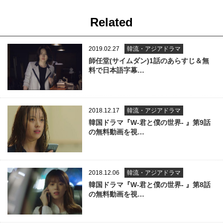
Related
2019.02.27
韓流・アジアドラマ
師任堂(サイムダン)1話のあらすじ＆無
料で日本語字幕…
2018.12.17
韓流・アジアドラマ
韓国ドラマ『W-君と僕の世界- 』第9話
の無料動画を視…
2018.12.06
韓流・アジアドラマ
韓国ドラマ『W-君と僕の世界- 』第8話
の無料動画を視…