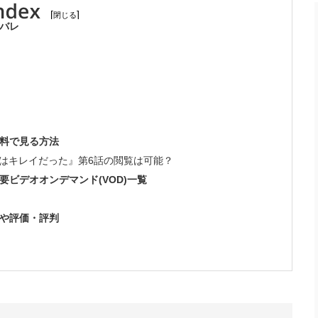
[
]
バレ
無料で見る方法
ioで『彼女はキレイだった』第6話の閲覧は可能？
ビデオオンデマンド(VOD)一覧
応や評価・評判