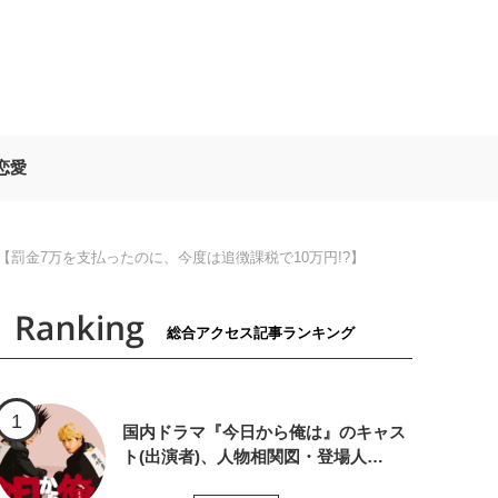
恋愛
【罰金7万を支払ったのに、今度は追徴課税で10万円!?】
総合アクセス記事ランキング
国内ドラマ『今日から俺は』のキャス
ト(出演者)、人物相関図・登場人…