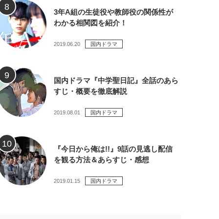
3年A組の生徒役や教師役の関係性が
わかる相関図を紹介！
2019.06.20
国内ドラマ
国内ドラマ『中学聖日記』全話のあら
すじ・概要を徹底解説
2019.08.01
国内ドラマ
『今日から俺は!!』9話の見逃し配信
を観る方法＆あらすじ・感想
2019.01.15
国内ドラマ