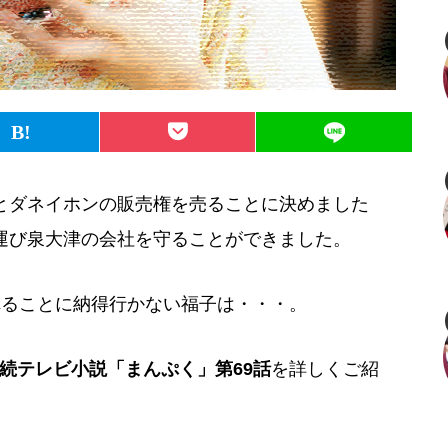
とダネイホンの販売権を売ることに決めました
運び泉大津の会社を守ることができました。
れることに納得行かない福子は・・・。
の連続テレビ小説「まんぷく」第69話
を詳しくご紹