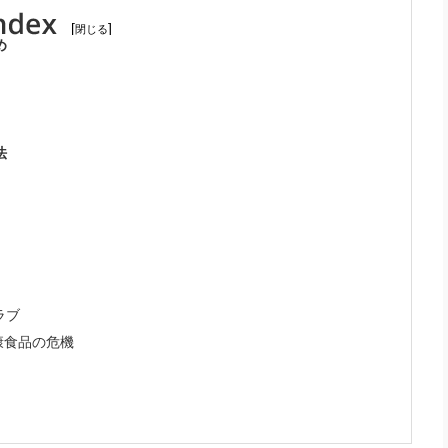
[
]
め
法
ラブ
康食品の危機