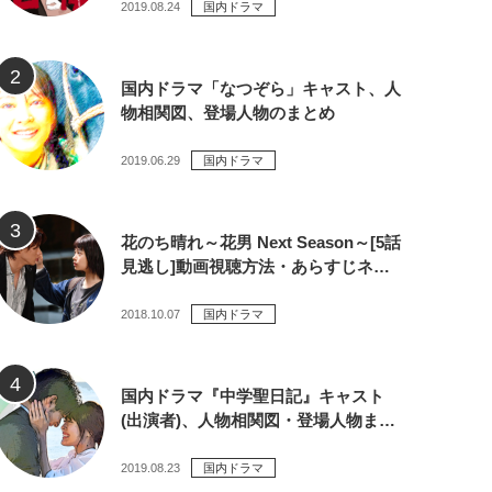
2019.08.24
国内ドラマ
国内ドラマ「なつぞら」キャスト、人
物相関図、登場人物のまとめ
2019.06.29
国内ドラマ
花のち晴れ～花男 Next Season～[5話
見逃し]動画視聴方法・あらすじネ…
2018.10.07
国内ドラマ
国内ドラマ『中学聖日記』キャスト
(出演者)、人物相関図・登場人物ま…
2019.08.23
国内ドラマ