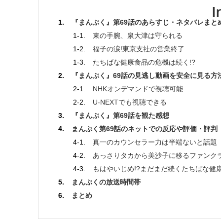
『まんぷく』第69話のあらすじ・ネタバレまと
東の手腕、泉大津は守られる
福子の涙!東京支社の営業終了
たちばな健康食品の危機は続く!?
『まんぷく』69話の見逃し動画を安全に見る方
NHKオンデマンドで視聴可能
U-NEXTでも視聴できる
『まんぷく』第69話を観た感想
まんぷく第69話のネットでの反応や評価・評判
真一のカウンセラー力は半端ないと話題
あっさりタカから美沙子に移るファンク
もはやいじめ!?まだまだ続くたちばな健
まんぷくの放送時間帯
まとめ