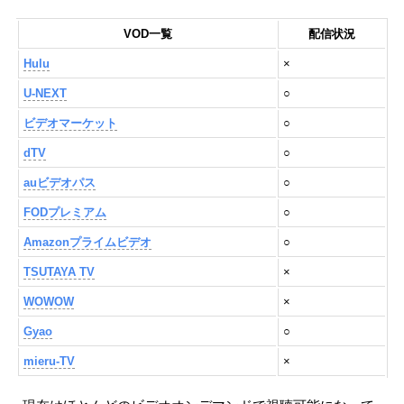
VOD一覧
配信状況
Hulu
×
U-NEXT
○
ビデオマーケット
○
dTV
○
auビデオパス
○
FODプレミアム
○
Amazonプライムビデオ
○
TSUTAYA TV
×
WOWOW
×
Gyao
○
mieru-TV
×