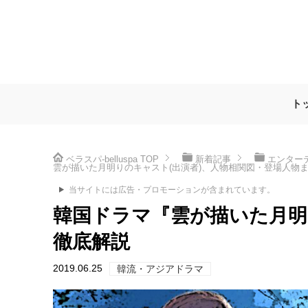
ト
ベラスパ-belluspa
TOP
新着記事
エンター
雲が描いた月明りのキャスト(出演者)、人物相関図・登場人物
当サイトには広告・プロモーションが含まれています。
韓国ドラマ『雲が描いた月明
徹底解説
2019.06.25
韓流・アジアドラマ