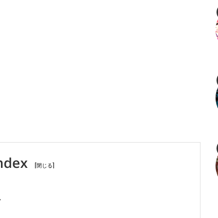
[
]
ル