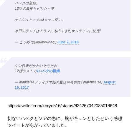
ハベクの新婦、
12話の最後リピした～笑
ナムジュヒョクssiカッコ良い。
今日のランチはドラマにも出てきたオムライスに決定!!
— こうめ (@koumeunagi)
June 2, 2018
シン代表がかわいそうだわ
12話ラストで
#ハベクの新婦
— avrilseiseアライグマ姫の夏は쭉쭉빵빵 (@avrilseise)
August
16, 2017
https://twitter.com/koryo516/status/924267042085019648
切ないハベクとソアの恋に、胸がキュンとしたという感想
ツイートがあがっていました。