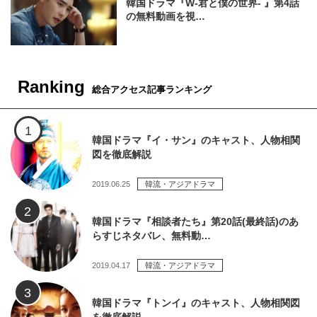
韓国ドラマ『W-君と僕の世界- 』第4話
の無料動画を視…
Ranking
総合アクセス記事ランキング
韓国ドラマ『イ・サン』のキャスト、人物相関
図を徹底解説
2019.06.25
韓流・アジアドラマ
韓国ドラマ『相談者たち』第20話(最終話)のあ
らすじネタバレ、無料動…
2019.04.17
韓流・アジアドラマ
韓国ドラマ『トンイ』のキャスト、人物相関図