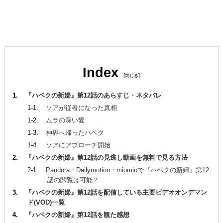
Index
[
]
『ハベクの新婦』第12話のあらすじ・ネタバレ
ソアが従者になった真相
ムラの深い愛
神界へ帰ったハベク
ソアにアプローチ開始
『ハベクの新婦』第12話の見逃し動画を無料で見る方法
Pandora・Dailymotion・miomioで『ハベクの新婦』第12
話の閲覧は可能？
『ハベクの新婦』第12話を配信している主要ビデオオンデマン
ド(VOD)一覧
『ハベクの新婦』第12話を観た感想