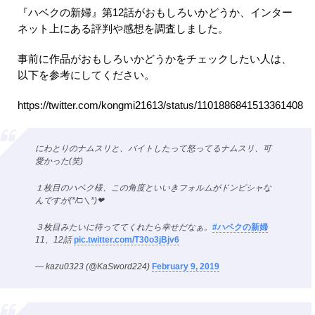
『ハベクの新婦』第12話がおもしろいかどうか、インター
ネット上にある評判や感想を調査しました。
事前に作品がおもしろいかどうかをチェックしたい人は、
以下を参考にしてください。
https://twitter.com/kongmi21613/status/1101886841513361408
にわとりのナムスリと、バイトしたって怒ってるナムスリ、可
愛かった(笑)
１枚目のハベク様、この角度といいきフォルムがドンピシャな
んですが(*/□＼*)❤
３枚目みたいに待っててくれたら幸せだなぁ。
#ハベクの新婦
11、12話
pic.twitter.com/T30o3jBjv6
— kazu0323 (@KaSword224)
February 9, 2019