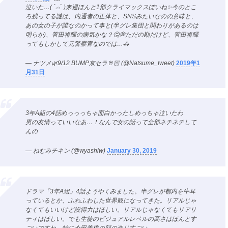
泣いた…( ´⌓` )来週ほんと1部クライマックスぽいね✨今のとこ
ろ残ってる謎は、内通者の正体と、SNSみたいなのの意味と、
あの女の子が誰なのかって事と(半グレ集団と関わりがあるのは
明らか)、菅田将暉の病気かな？🤔💭ただの勘だけど、菅田将暉
ってもしかして元警察官なのでは…🚓
— ナツメ🌿9/12 BUMP京セラ🤘🏻 (@Natsume_tweet)
2019年1
月31日
3年A組の4話めっっっちゃ面白かったしめっちゃ泣いたわ
男の友情っていいなあ…！なんで女の話って全部ネチネチして
んの
— ねむみチキン (@wyashiw)
January 30, 2019
ドラマ「3年A組」4話ようやくみました。半グレが都内を牛耳
っているとか、ふわふわした世界観になってきた。リアルじゃ
なくてもいいけど説得力はほしい。リアルじゃなくてもリアリ
ティはほしい。でも生徒のビジュアルレベルの高さはほんとす