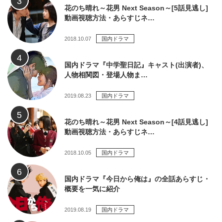
花のち晴れ～花男 Next Season～[5話見逃し]
動画視聴方法・あらすじネ…
2018.10.07
国内ドラマ
国内ドラマ『中学聖日記』キャスト(出演者)、
人物相関図・登場人物ま…
2019.08.23
国内ドラマ
花のち晴れ～花男 Next Season～[4話見逃し]
動画視聴方法・あらすじネ…
2018.10.05
国内ドラマ
国内ドラマ『今日から俺は』の全話あらすじ・
概要を一気に紹介
2019.08.19
国内ドラマ