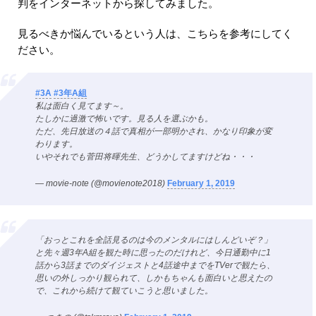
判をインターネットから探してみました。
見るべきか悩んでいるという人は、こちらを参考にしてく
ださい。
#3A
#3年A組
私は面白く見てます～。
たしかに過激で怖いです。見る人を選ぶかも。
ただ、先日放送の４話で真相が一部明かされ、かなり印象が変
わります。
いやそれでも菅田将暉先生、どうかしてますけどね・・・
— movie-note (@movienote2018)
February 1, 2019
「おっとこれを全話見るのは今のメンタルにはしんどいぞ？」
と先々週3年A組を観た時に思ったのだけれど、今日通勤中に1
話から3話までのダイジェストと4話途中までをTVerで観たら、
思いの外しっかり観られて、しかもちゃんも面白いと思えたの
で、これから続けて観ていこうと思いました。