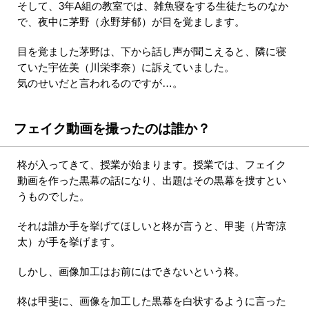
そして、3年A組の教室では、雑魚寝をする生徒たちのなか
で、夜中に茅野（永野芽郁）が目を覚まします。
目を覚ました茅野は、下から話し声が聞こえると、隣に寝
ていた宇佐美（川栄李奈）に訴えていました。
気のせいだと言われるのですが…。
フェイク動画を撮ったのは誰か？
柊が入ってきて、授業が始まります。授業では、フェイク
動画を作った黒幕の話になり、出題はその黒幕を捜すとい
うものでした。
それは誰か手を挙げてほしいと柊が言うと、甲斐（片寄涼
太）が手を挙げます。
しかし、画像加工はお前にはできないという柊。
柊は甲斐に、画像を加工した黒幕を白状するように言った