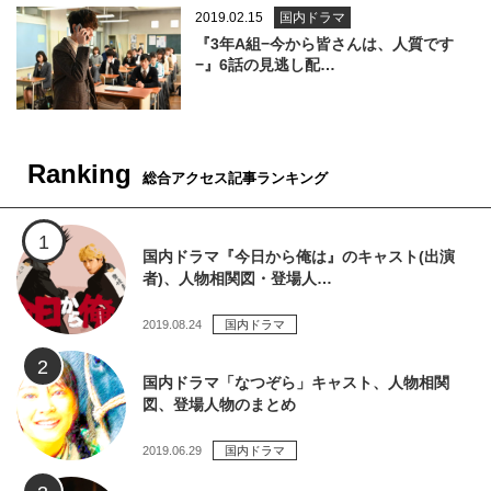
2019.02.15
国内ドラマ
『3年A組−今から皆さんは、人質です
−』6話の見逃し配…
Ranking
総合アクセス記事ランキング
国内ドラマ『今日から俺は』のキャスト(出演
者)、人物相関図・登場人…
2019.08.24
国内ドラマ
国内ドラマ「なつぞら」キャスト、人物相関
図、登場人物のまとめ
2019.06.29
国内ドラマ