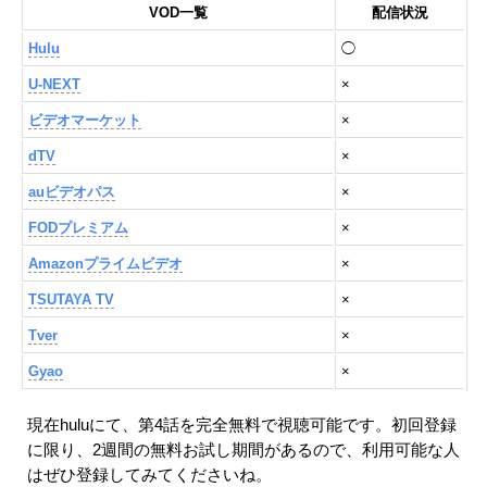
VOD一覧
配信状況
Hulu
◯
U-NEXT
×
ビデオマーケット
×
dTV
×
auビデオパス
×
FODプレミアム
×
Amazonプライムビデオ
×
TSUTAYA TV
×
Tver
×
Gyao
×
現在huluにて、第4話を完全無料で視聴可能です。初回登録
に限り、2週間の無料お試し期間があるので、利用可能な人
はぜひ登録してみてくださいね。