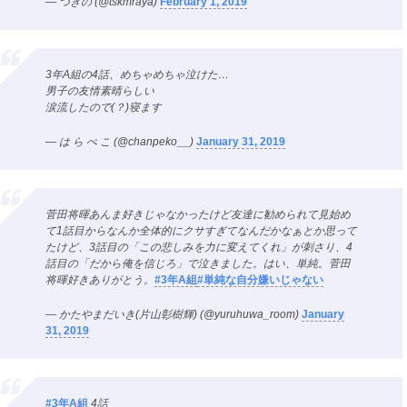
— つきの (@tskmraya)
February 1, 2019
3年A組の4話、めちゃめちゃ泣けた…
男子の友情素晴らしい
涙流したので(？)寝ます
— は ら ぺ こ (@chanpeko__)
January 31, 2019
菅田将暉あんま好きじゃなかったけど友達に勧められて見始め
て1話目からなんか全体的にクサすぎてなんだかなぁとか思って
たけど、3話目の「この悲しみを力に変えてくれ」が刺さり、4
話目の「だから俺を信じろ」で泣きました。はい、単純。菅田
将暉好きありがとう。
#3年A組
#単純な自分嫌いじゃない
— かたやまだいき(片山彰樹輝) (@yuruhuwa_room)
January
31, 2019
#3年A組
4話