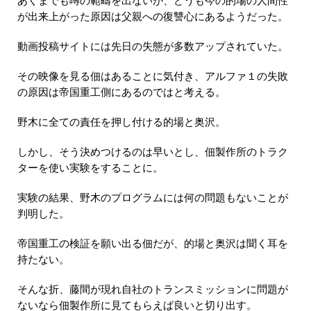
あくまでも噂の範疇を出ないが、どうも今の的場の人間性
が出来上がった原因は父親への復讐心にあるようだった。
動画投稿サイトには先日の失態が多数アップされていた。
その映像を見る佃はあることに気付き、アルファ１の失敗
の原因は帝国重工側にあるのではと考える。
野木に全ての責任を押し付ける的場と奥沢。
しかし、そう決めつけるのは早いとし、佃製作所のトラク
ターを使い実験をすることに。
実験の結果、野木のプログラムには何の問題もないことが
判明した。
帝国重工の検証を願い出る佃だが、的場と奥沢は聞く耳を
持たない。
そんな折、藤間が現れ自社のトランスミッションに問題が
ないなら佃製作所に見てもらえば良いと切り出す。