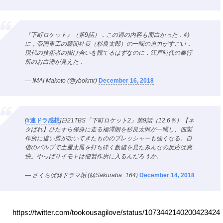
『下町ロケット』（第9話）．この週の内容も面白かった．特
に，帝国重工の藤間社長（杉良太郎）の一喝の迫力がすごい．
現代の技術者の掛け合いを観てるはずなのに，江戸時代の奉行
所のお白洲が見えた．
— IMAI Makoto (@ybokmr)
December 16, 2018
[
#連ドラ感想
]日21TBS「下町ロケット2」第9話（12.6％）【ネ
タばれ】ひたすら保身に走る福澤朗を杉良太郎が一喝し、佃製
作所に追い風が吹いてきたもののプレッシャーも強くなる。自
信のバルブで土屋太鳳を打ち砕く数値を見たみんなの反応は爽
快。やっぱりイモトは佃製作所に入るんだろうか。
— さくらば@ドラマ垢 (@Sakuraba_164)
December 14, 2018
https://twitter.com/tookousagilove/status/1073442140200423424