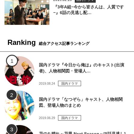
『3年A組−今から皆さんは、人質です
−』6話の見逃し配…
Ranking
総合アクセス記事ランキング
国内ドラマ『今日から俺は』のキャスト(出演
者)、人物相関図・登場人…
2019.08.24
国内ドラマ
国内ドラマ「なつぞら」キャスト、人物相関
図、登場人物のまとめ
2019.06.29
国内ドラマ
花のち晴れ～花男 Next Season～[5話見逃し]