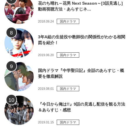
花のち晴れ～花男 Next Season～[3話見逃し]
動画視聴方法・あらすじネ…
2018.09.24
国内ドラマ
3年A組の生徒役や教師役の関係性がわかる相関
図を紹介！
2019.06.20
国内ドラマ
国内ドラマ『中学聖日記』全話のあらすじ・概
要を徹底解説
2019.08.01
国内ドラマ
『今日から俺は!!』9話の見逃し配信を観る方法
＆あらすじ・感想
2019.01.15
国内ドラマ