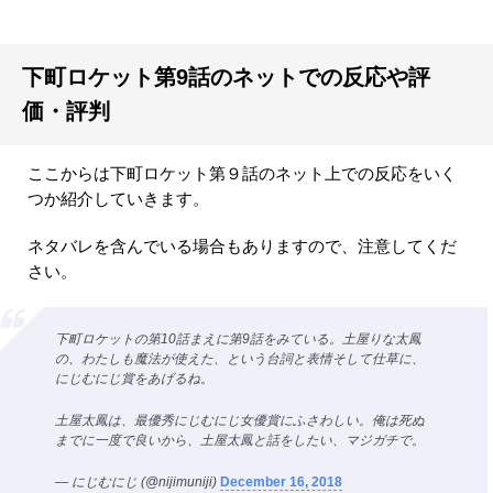
下町ロケット第9話のネットでの反応や評
価・評判
ここからは下町ロケット第９話のネット上での反応をいく
つか紹介していきます。
ネタバレを含んでいる場合もありますので、注意してくだ
さい。
下町ロケットの第10話まえに第9話をみている。土屋りな太鳳
の、わたしも魔法が使えた、という台詞と表情そして仕草に、
にじむにじ賞をあげるね。
土屋太鳳は、最優秀にじむにじ女優賞にふさわしい。俺は死ぬ
までに一度で良いから、土屋太鳳と話をしたい、マジガチで。
— にじむにじ (@nijimuniji)
December 16, 2018