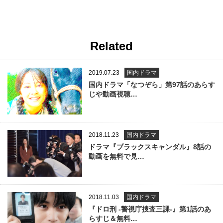
Related
2019.07.23
国内ドラマ
国内ドラマ「なつぞら」第97話のあらす
じや動画視聴…
2018.11.23
国内ドラマ
ドラマ『ブラックスキャンダル』8話の
動画を無料で見…
2018.11.03
国内ドラマ
『ドロ刑 -警視庁捜査三課-』第1話のあ
らすじ＆無料…