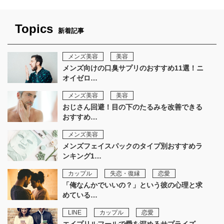
Topics
新着記事
メンズ美容
美容
メンズ向けの口臭サプリのおすすめ11選！ニ
オイゼロ…
メンズ美容
美容
おじさん回避！目の下のたるみを改善できる
おすすめ…
メンズ美容
メンズフェイスパックのタイプ別おすすめラ
ンキング1…
カップル
失恋・復縁
恋愛
「俺なんかでいいの？」という彼の心理と求
めている…
LINE
カップル
恋愛