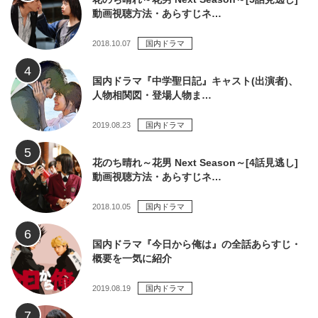
動画視聴方法・あらすじネ…
2018.10.07
国内ドラマ
国内ドラマ『中学聖日記』キャスト(出演者)、
人物相関図・登場人物ま…
2019.08.23
国内ドラマ
花のち晴れ～花男 Next Season～[4話見逃し]
動画視聴方法・あらすじネ…
2018.10.05
国内ドラマ
国内ドラマ『今日から俺は』の全話あらすじ・
概要を一気に紹介
2019.08.19
国内ドラマ