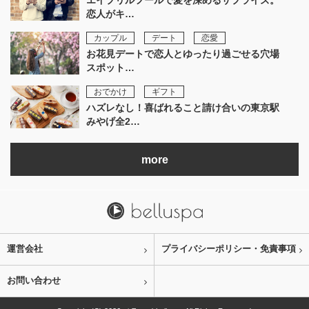
エイプリルフールで愛を深めるサプライズ。
恋人がキ…
カップル
デート
恋愛
お花見デートで恋人とゆったり過ごせる穴場
スポット…
おでかけ
ギフト
ハズレなし！喜ばれること請け合いの東京駅
みやげ全2…
more
運営会社
プライバシーポリシー・免責事項
お問い合わせ