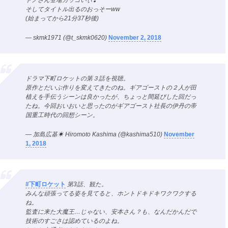
トノさん登場カッコいぃ❣️
そしてタイトル出るのおっそーww
(始まってから21分37秒後)
— skmk1971 (@t_skmk0620)
November 2, 2018
ドラマ下町ロケットの第３話を視聴。
原作とだいぶ作りを変えてきたのね。ギアゴーストの２人が田
植えを手伝うシーンは良かったが、ちょっと間延びした回だっ
たね。今回おいおいと思ったのがギアゴースト社長の伊丹の帝
国重工時代の回想シーン。
— 加島広基☀ Hiromoto Kashima (@kashima510)
November
1, 2018
#下町ロケット
第3話、観た。
みんな頑張ってる姿を見てると、ホントドキドキワクワクする
ね。
監査に来た大魔王…じゃない、安本さん？も、なんだかんだで
技術のすごさは認めているのよね。