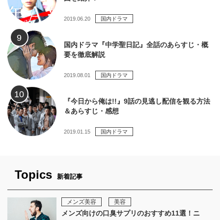
2019.06.20
国内ドラマ
国内ドラマ『中学聖日記』全話のあらすじ・概
要を徹底解説
2019.08.01
国内ドラマ
『今日から俺は!!』9話の見逃し配信を観る方法
＆あらすじ・感想
2019.01.15
国内ドラマ
Topics
新着記事
メンズ美容
美容
メンズ向けの口臭サプリのおすすめ11選！ニ