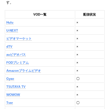
す。
VOD一覧
配信状況
Hulu
×
U-NEXT
×
ビデオマーケット
×
dTV
×
auビデオパス
×
FODプレミアム
×
Amazonプライムビデオ
×
Gyao
◯
TSUTAYA TV
×
WOWOW
×
Tver
◯