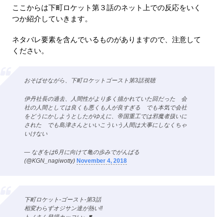
ここからは下町ロケット第３話のネット上での反応をいく
つか紹介していきます。
ネタバレ要素を含んでいるものがありますので、注意して
ください。
おそばせながら、下町ロケットゴースト第3話視聴
伊丹社長の過去、人間性がより多く描かれていた回だった 会
社の人間としては良くも悪くも人が良すぎる でも本気で会社
をどうにかしようとしたがゆえに、帝国重工では邪魔者扱いに
された でも島津さんといいこういう人間は大事にしなくちゃ
いけない
— なぎをは6月に向けて亀の歩みでがんばる
(@KGN_nagiwotty)
November 4, 2018
下町ロケット-ゴースト-第3話
相変わらずオジサン達が熱い‼︎