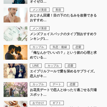
オイゼロ…
メンズ美容
美容
おじさん回避！目の下のたるみを改善できる
おすすめ…
メンズ美容
メンズフェイスパックのタイプ別おすすめラ
ンキング1…
カップル
失恋・復縁
恋愛
「俺なんかでいいの？」という彼の心理と求
めている…
LINE
カップル
恋愛
エイプリルフールで愛を深めるサプライズ。
恋人がキ…
カップル
デート
恋愛
お花見デートで恋人とゆったり過ごせる穴場
スポット…
おでかけ
ギフト