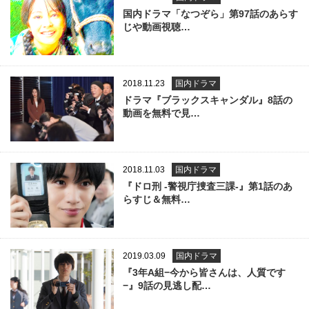
国内ドラマ「なつぞら」第97話のあらす
じや動画視聴…
2018.11.23
国内ドラマ
ドラマ『ブラックスキャンダル』8話の
動画を無料で見…
2018.11.03
国内ドラマ
『ドロ刑 -警視庁捜査三課-』第1話のあ
らすじ＆無料…
2019.03.09
国内ドラマ
『3年A組−今から皆さんは、人質です
−』9話の見逃し配…