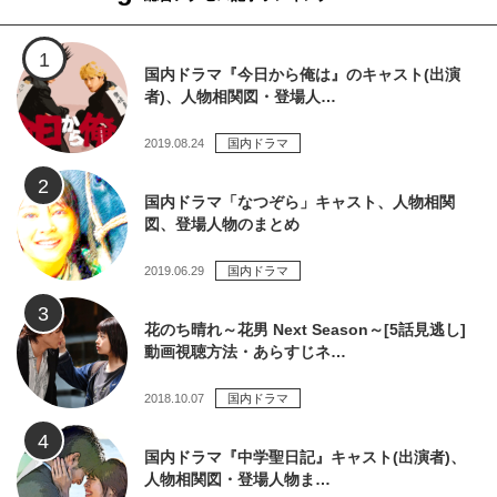
国内ドラマ『今日から俺は』のキャスト(出演
者)、人物相関図・登場人…
2019.08.24
国内ドラマ
国内ドラマ「なつぞら」キャスト、人物相関
図、登場人物のまとめ
2019.06.29
国内ドラマ
花のち晴れ～花男 Next Season～[5話見逃し]
動画視聴方法・あらすじネ…
2018.10.07
国内ドラマ
国内ドラマ『中学聖日記』キャスト(出演者)、
人物相関図・登場人物ま…