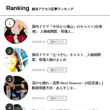
Ranking
総合アクセス記事ランキング
国内ドラマ『今日から俺は』のキャスト(出演
者)、人物相関図・登場人…
2019.08.24
国内ドラマ
国内ドラマ「なつぞら」キャスト、人物相関
図、登場人物のまとめ
2019.06.29
国内ドラマ
花のち晴れ～花男 Next Season～[5話見逃し]
動画視聴方法・あらすじネ…
2018.10.07
国内ドラマ