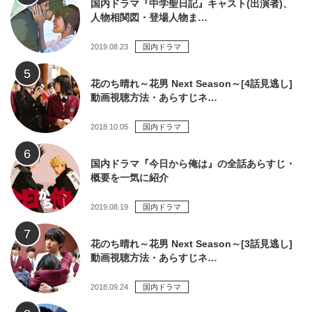
国内ドラマ『中学聖日記』キャスト(出演者)、
人物相関図・登場人物ま…
2019.08.23
国内ドラマ
花のち晴れ～花男 Next Season～[4話見逃し]
動画視聴方法・あらすじネ…
2018.10.05
国内ドラマ
国内ドラマ『今日から俺は』の全話あらすじ・
概要を一気に紹介
2019.08.19
国内ドラマ
花のち晴れ～花男 Next Season～[3話見逃し]
動画視聴方法・あらすじネ…
2018.09.24
国内ドラマ