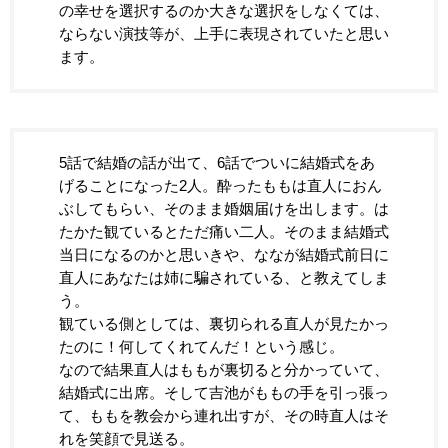
の幸せを選択するのか大きな選択をしなくては、
ならない演技等が、上手に表現されていたと思い
ます。
5話で結婚の話が出て、6話でついに結婚式をあ
げることになった2人。酔ったももは直人におん
ぶしてもらい、そのまま婚姻届けを出します。は
たかた観ているとただ痛い二人。そのまま結婚式
当日になるのかと思いきや、ななが結婚式前日に
直人にあなたは姉に騙されている、と教えてしま
う。
観ている側としては、裏切られる直人が見たかっ
たのに！何してくれてんだ！という感じ。
なので結果直人はももが裏切ると分かっていて、
結婚式に出席。そして吉池がももの手を引っ張っ
て、ももを教会から連れ出すが、その時直人はそ
れを笑顔で見送る。