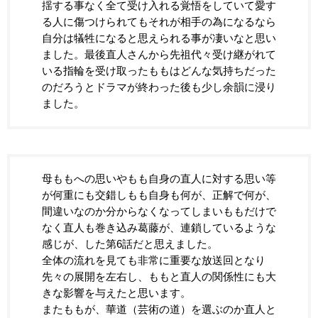
揺する事なく全て受け入れる覚悟をしていて愛す
る人に傷つけられてもそれが相手の為になるなら
自分は犠牲になると思えられる事が凄いなと思い
ました。最後直人さんから先祖代々受け継がれて
いる指輪を受け取ったももはどんな気持ちだった
のだろうとドラマが終わった後も少し余韻に浸り
ました。
母ももへの思いやもも自身の直人に対する思い等
が何重にも交錯しもも自身も何が、正解で何が、
間違いなのか分からなくなってしまいももだけで
なく直人も巻き込み葛藤が、連鎖しているような
感じが、した第6話だと思えました。
全体の流れを見ても非常に重要な放送回となり
先々の展開を左右し、ももと直人の関係性にも大
きな影響を与えたと思います。
またももが、華道（芸術の道）を選ぶのか直人と