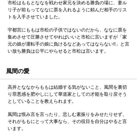
市松はももとななを戦わせ家元を決める勝負の場に、妻ル
リ子が前もってななに票を入れるように頼んだ相手のリス
トを入手させていました。
宇都宮にももは市松の子供ではないのだから、ななに票を
集めさせて圧勝させてやればいいと市松に言いますが「家
元の娘が運転手の娘に負けるなどあってはならない!!」と言
い放ち勝負は公平にやらせると市松は言います。
風間の愛
高井とななからももは結婚する気がないこと、風間を裏切
り罪悪感を肥やしにして華道家としての才能を取り戻そう
としていることを教えられます。
風間は恨み言を言ったり、悲しむ素振りをみせたりせず、
それがももにとって大事なら、その役目を自分はやると言
います。