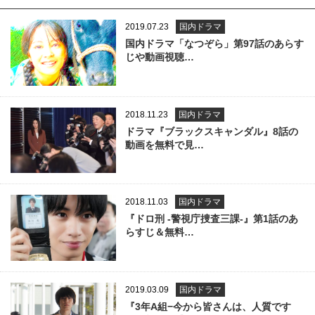
2019.07.23
国内ドラマ
国内ドラマ「なつぞら」第97話のあらす
じや動画視聴…
2018.11.23
国内ドラマ
ドラマ『ブラックスキャンダル』8話の
動画を無料で見…
2018.11.03
国内ドラマ
『ドロ刑 -警視庁捜査三課-』第1話のあ
らすじ＆無料…
2019.03.09
国内ドラマ
『3年A組−今から皆さんは、人質です