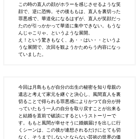
この時の直人の顔がホラーを感じさせるような笑
顔で、逆に恐怖。その後ももは、直人を裏切った
罪悪感で、華道化になるはずが、直人が笑顔だっ
たのが引っかかって華道に集中できない。もうな
んじゃこりゃ、というような展開。
え！という驚きもなく、あ・・はい・・というよ
うな展開で、次回を観ようかためらう内容になっ
ていました。
今回は月島ももが自分の出生の秘密を知り母親の
遺志と考えて家元を継ぐと決心し、風間直人を裏
切ることで得られる罪悪感によりかつて自分が持
っていたもう一人の自分を取り戻すことが出来る
と結婚を直前で破談にするというストーリーで
す。ももと風間が幸せそうに婚姻届けを出しに行
くシーンは、この後が連想されるだけにとても切
なく、そうまでしないとならない芸術の世界の価