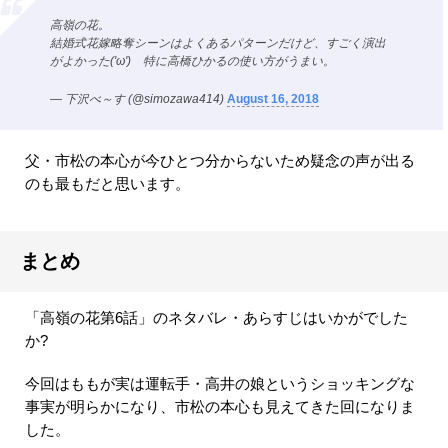
高嶺の花。
結婚式花嫁略奪シーンはよくあるパターンだけど、すごく演出
がよかった('ω') 特に高橋ひかるの使い方がうまい。
— 下沢べ～す (@simozawa414)
August 16, 2018
父・市松の本心が今ひとつ分からないため疑念の声が出る
のも最もだと思います。
まとめ
「高嶺の花第6話」のネタバレ・あらすじはいかがでした
か?
今回はももが実は運転手・高井の娘というショッキングな
事実が明らかになり、市松の本心も見えてきた回になりま
した。