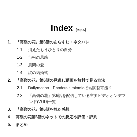
Index
[
]
『高嶺の花』第6話のあらすじ・ネタバレ
消えたもうひとりの自分
市松の思惑
風間の愛
涙の結婚式
『高嶺の花』第6話の見逃し動画を無料で見る方法
Dailymotion・Pandora・miomioでも閲覧可能？
『高嶺の花』第6話を配信している主要ビデオオンデマ
ンド(VOD)一覧
『高嶺の花』第6話を観た感想
高嶺の花第6話のネットでの反応や評価・評判
まとめ