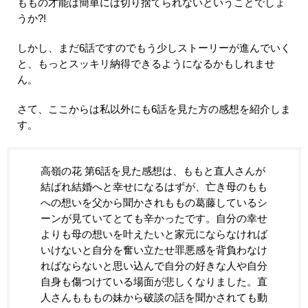
ももの才能は簡単には切り捨てられないということでしょ
うか?!
しかし、まだ6話ですのでもう少しストーリーが進んでいく
と、もっとスッキリ納得できるようになるかもしれませ
ん。
さて、ここからは私以外にも6話を見た方の感想を紹介しま
す。
高嶺の花 第6話を見た感想は、ももと直人さんが
結ばれ結婚へと幸せになるはずが、亡き母のもも
への想いを父から聞かされももの葛藤しているシ
ーンが見ていてとても辛かったです。自分の幸せ
よりも母の想いを叶えたいと家元にならなければ
いけないと自分を奮い立たせ罪悪感を背負わなけ
ればならないと思い込んで自分の好きな人や自分
自身も傷つけている場面が悲しくなりました。直
人さんもももの妹から破談の話を聞かされても動