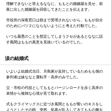
理解できないと答えるななに、ももとの婚姻届を見せ、前
夜に出した婚姻届を回収してきたことを伝えます。
市役所の深夜窓口は朝まで受理されないから、ももが自分
のためにバツ２にならないようにと考えた行動でした。
いつも最悪のことを想定してしまうクセがあるとななに話
す風間はももの真意を見抜いているのでした。
涙の結婚式
いよいよ結婚式当日、月島家が反対しているためもも側の
参列者は妹ななと運転手・高井のみでした。
父・市松の代役としてももとバージンロードを歩く高井の
表情から複雑な心境が見て取れます。
式もクライマックスに近づき風間とももが誓いのキスをし
ようとしたその時、突然、拓真が乱入してきてももの腕を