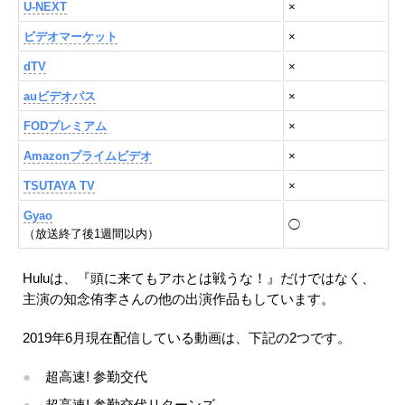
U-NEXT
×
ビデオマーケット
×
dTV
×
auビデオパス
×
FODプレミアム
×
Amazonプライムビデオ
×
TSUTAYA TV
×
Gyao
◯
（放送終了後1週間以内）
Huluは、『頭に来てもアホとは戦うな！』だけではなく、
主演の知念侑李さんの他の出演作品もしています。
2019年6月現在配信している動画は、下記の2つです。
超高速! 参勤交代
超高速! 参勤交代リターンズ