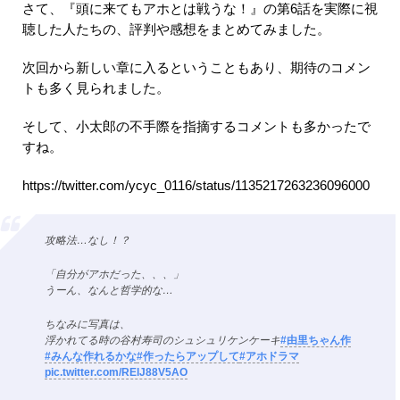
さて、『頭に来てもアホとは戦うな！』の第6話を実際に視
聴した人たちの、評判や感想をまとめてみました。
次回から新しい章に入るということもあり、期待のコメン
トも多く見られました。
そして、小太郎の不手際を指摘するコメントも多かったで
すね。
https://twitter.com/ycyc_0116/status/1135217263236096000
攻略法…なし！？
「自分がアホだった、、、」
うーん、なんと哲学的な…
ちなみに写真は、
浮かれてる時の谷村寿司のシュシュリケンケーキ
#由里ちゃん作
#みんな作れるかな
#作ったらアップして
#アホドラマ
pic.twitter.com/RElJ88V5AO