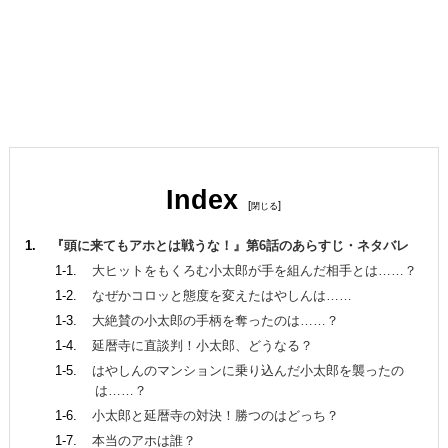
Index
[
]
『頭に来てもアホとは戦うな！』第6話のあらすじ・ネタバレ
大ヒットをもくろむ小太郎が手を組んだ相手とは……？
なぜかコロッと態度を変えたはやしんは……
大絶賛の小太郎の手柄を奪ったのは……？
延暦寺に直談判！小太郎、どうなる？
はやしんのマンションに乗り込んだ小太郎を襲ったの
は……？
小太郎と延暦寺の対決！勝つのはどっち？
本当のアホは誰？