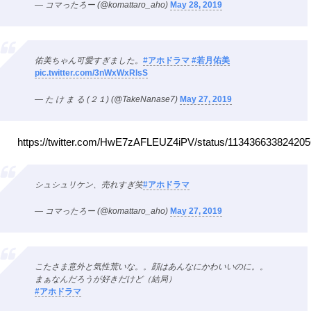
— コマったろー (@komattaro_aho)
May 28, 2019
佑美ちゃん可愛すぎました。
#アホドラマ
#若月佑美
pic.twitter.com/3nWxWxRIsS
— た け ま る (２１) (@TakeNanase7)
May 27, 2019
https://twitter.com/HwE7zAFLEUZ4iPV/status/11343663382420
シュシュリケン、売れすぎ笑
#アホドラマ
— コマったろー (@komattaro_aho)
May 27, 2019
こたさま意外と気性荒いな。。顔はあんなにかわいいのに。。
まぁなんだろうが好きだけど（結局）
#アホドラマ