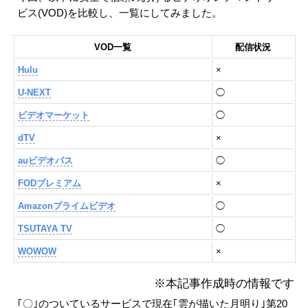
ビス(VOD)を比較し、一覧にしてみました。
VOD一覧
配信状況
Hulu
×
U-NEXT
◯
ビデオマーケット
◯
dTV
×
auビデオパス
◯
FODプレミアム
×
Amazonプライムビデオ
◯
TSUTAYA TV
◯
WOWOW
×
※本記事作成時の情報です
｢〇｣のついているサービスで現在｢雲が描いた月明り｣第20