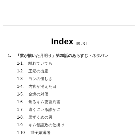
Index
[
]
『雲が描いた月明り』第20話のあらすじ・ネタバレ
離れていても
王妃の出産
ヨンの優しさ
内官が消えた日
金塊の対価
焦るキム吏曹判書
遠くにいる誰かに
黒ずくめの男
キム領議政の仕掛け
世子嬪選考