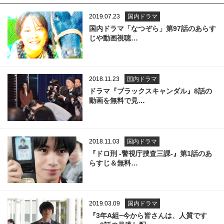
2019.07.23
国内ドラマ
国内ドラマ「なつぞら」第97話のあらす
じや動画視聴…
2018.11.23
国内ドラマ
ドラマ『ブラックスキャンダル』8話の
動画を無料で見…
2018.11.03
国内ドラマ
『ドロ刑 -警視庁捜査三課-』第1話のあ
らすじ＆無料…
2019.03.09
国内ドラマ
『3年A組−今から皆さんは、人質です