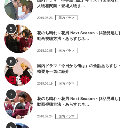
国内ドラマ『中学聖日記』キャスト(出演者)、
人物相関図・登場人物ま…
2019.08.23
国内ドラマ
花のち晴れ～花男 Next Season～[4話見逃し]
動画視聴方法・あらすじネ…
2018.10.05
国内ドラマ
国内ドラマ『今日から俺は』の全話あらすじ・
概要を一気に紹介
2019.08.19
国内ドラマ
花のち晴れ～花男 Next Season～[3話見逃し]
動画視聴方法・あらすじネ…
2018.09.24
国内ドラマ