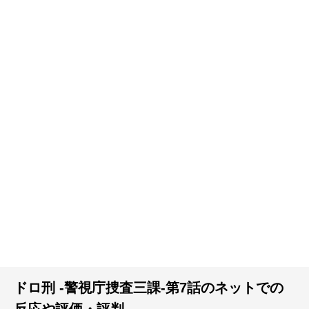
ドロ刑 -警視庁捜査三課-第7話のネットでの