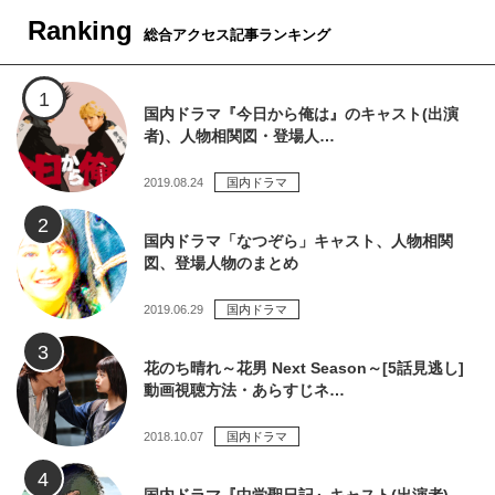
Ranking
総合アクセス記事ランキング
国内ドラマ『今日から俺は』のキャスト(出演
者)、人物相関図・登場人…
2019.08.24
国内ドラマ
国内ドラマ「なつぞら」キャスト、人物相関
図、登場人物のまとめ
2019.06.29
国内ドラマ
花のち晴れ～花男 Next Season～[5話見逃し]
動画視聴方法・あらすじネ…
2018.10.07
国内ドラマ