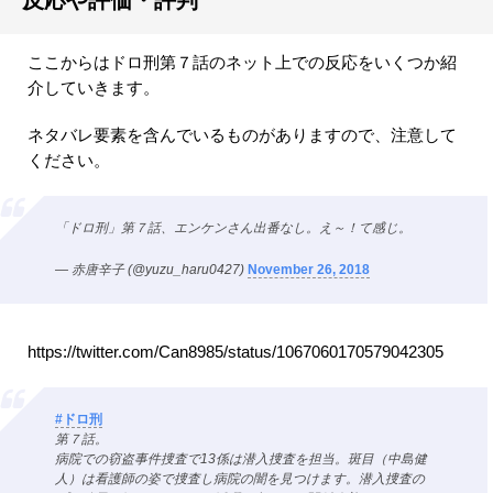
反応や評価・評判
ここからはドロ刑第７話のネット上での反応をいくつか紹
介していきます。
ネタバレ要素を含んでいるものがありますので、注意して
ください。
「ドロ刑」第７話、エンケンさん出番なし。え～！て感じ。
— 赤唐辛子 (@yuzu_haru0427)
November 26, 2018
https://twitter.com/Can8985/status/1067060170579042305
#ドロ刑
第７話。
病院での窃盗事件捜査で13係は潜入捜査を担当。斑目（中島健
人）は看護師の姿で捜査し病院の闇を見つけます。潜入捜査の