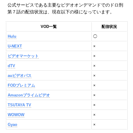
公式サービスである主要なビデオオンデマンドでのドロ刑
第７話の配信状況は、現在以下の様になっています。
VOD一覧
配信状況
Hulu
◯
U-NEXT
×
ビデオマーケット
×
dTV
×
auビデオパス
×
FODプレミアム
×
Amazonプライムビデオ
×
TSUTAYA TV
×
WOWOW
×
Gyao
×