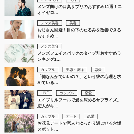
メンズ向けの口臭サプリのおすすめ11選！ニ
オイゼロ…
メンズ美容
美容
おじさん回避！目の下のたるみを改善できる
おすすめ…
メンズ美容
メンズフェイスパックのタイプ別おすすめラ
ンキング1…
カップル
失恋・復縁
恋愛
「俺なんかでいいの？」という彼の心理と求
めている…
LINE
カップル
恋愛
エイプリルフールで愛を深めるサプライズ。
恋人がキ…
カップル
デート
恋愛
お花見デートで恋人とゆったり過ごせる穴場
スポット…