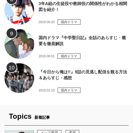
3年A組の生徒役や教師役の関係性がわかる相関
図を紹介！
2019.06.20
国内ドラマ
国内ドラマ『中学聖日記』全話のあらすじ・概
要を徹底解説
2019.08.01
国内ドラマ
『今日から俺は!!』9話の見逃し配信を観る方法
＆あらすじ・感想
2019.01.15
国内ドラマ
Topics
新着記事
メンズ美容
美容