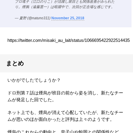
プロ瑤子（江口のりこ）が活躍し斑目とも関係改善がみられた
り。煙鴉（遠藤憲一）は暗躍中で、次回が正念場な感じです。
— 夏野 (@natuno311)
November 25, 2018
https://twitter.com/misaki_au_lait/status/1066695422922514435
まとめ
いかがでしたでしょうか？
ドロ刑第７話は煙烏が班目の前から姿を消し、新たなチー
ムが発足した回でした。
ネット上でも、煙烏が消えて心配していたが、新たなチー
ムが思いのほか面白かったと評判は上々のようです。
煙烏のこれからの動向と、皇子山や鯨岡との関係性など、