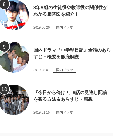
3年A組の生徒役や教師役の関係性が
わかる相関図を紹介！
2019.06.20
国内ドラマ
国内ドラマ『中学聖日記』全話のあら
すじ・概要を徹底解説
2019.08.01
国内ドラマ
『今日から俺は!!』9話の見逃し配信
を観る方法＆あらすじ・感想
2019.01.15
国内ドラマ