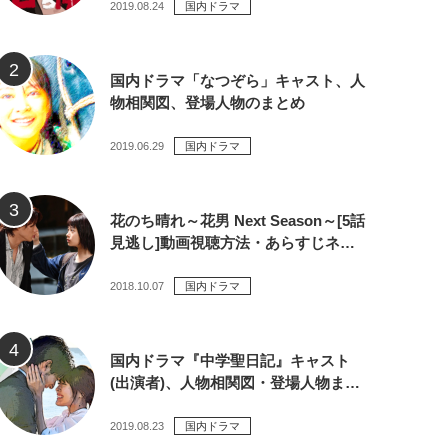
2019.08.24
国内ドラマ
国内ドラマ「なつぞら」キャスト、人
物相関図、登場人物のまとめ
2019.06.29
国内ドラマ
花のち晴れ～花男 Next Season～[5話
見逃し]動画視聴方法・あらすじネ…
2018.10.07
国内ドラマ
国内ドラマ『中学聖日記』キャスト
(出演者)、人物相関図・登場人物ま…
2019.08.23
国内ドラマ