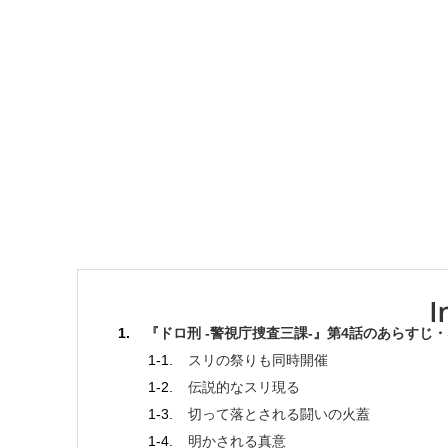
『ドロ刑 -警視庁捜査三課-』第4話のあらすじ
スリの祭りも同時開催
伝説的なスリ現る
切って落とされる闘いの火蓋
明かされる真意