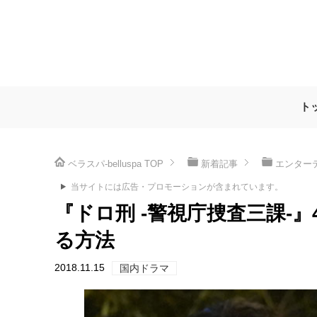
ト
ベラスパ-belluspa
TOP
新着記事
エンター
当サイトには広告・プロモーションが含まれています。
『ドロ刑 -警視庁捜査三課-
る方法
2018.11.15
国内ドラマ