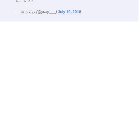
— ゆってぃ (@yutty___)
July 19, 2018