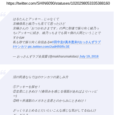
https://twitter.com/SHIN6090/statuses/1020298053335388160
はるたんとアッキー…じゃなくて
京極係長と綾乃っち見てて思ったけど
京極さんの「おつかれさまです」の声に秒速で振り向く綾乃っ
ち♪アッキーに続き、綾乃っちまでも我々側の人間ということで
すかねw
私も秒で振り向く自信あるw
#田中圭
#真木恵未
#おっさんずラブ
#ケンカツ
pic.twitter.com/JudHR0Rc3E
— おっさんずラブ全員愛 (@makiharumakidao)
July 19, 2018
沼の民達ならではのケンカツの楽しみ方
①アッキーを探せ！
②圭君にときめけ！(春田みを感じる場面があればよりハッピ
ー)
③時々井浦新のメガネと圭君とのからみにときめけ！
ざっくりまとめるとだいたいこんな感じな気がしてるねんけ
ど、どう？