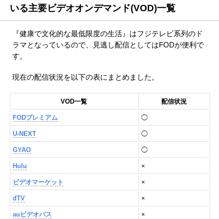
いる主要ビデオオンデマンド(VOD)一覧
『健康で文化的な最低限度の生活』はフジテレビ系列のド
ラマとなっているので、見逃し配信としてはFODが便利で
す。
現在の配信状況を以下の表にまとめました。
VOD一覧
配信状況
FODプレミアム
◯
U-NEXT
◯
GYAO
◯
Hulu
×
ビデオマーケット
×
dTV
×
auビデオパス
×