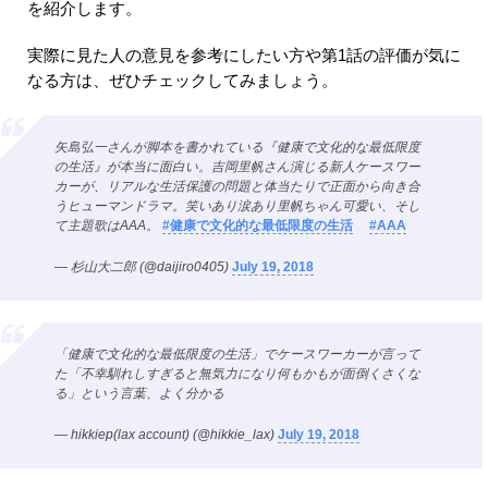
を紹介します。
実際に見た人の意見を参考にしたい方や第1話の評価が気に
なる方は、ぜひチェックしてみましょう。
矢島弘一さんが脚本を書かれている『健康で文化的な最低限度
の生活』が本当に面白い。吉岡里帆さん演じる新人ケースワー
カーが、リアルな生活保護の問題と体当たりで正面から向き合
うヒューマンドラマ。笑いあり涙あり里帆ちゃん可愛い、そし
て主題歌はAAA。
#健康で文化的な最低限度の生活
#AAA
— 杉山大二郎 (@daijiro0405)
July 19, 2018
「健康で文化的な最低限度の生活」でケースワーカーが言って
た「不幸馴れしすぎると無気力になり何もかもが面倒くさくな
る」という言葉、よく分かる
— hikkiep(lax account) (@hikkie_lax)
July 19, 2018