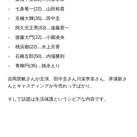
七条竜一(22)…山田裕貴
京極大輝(35)…田中圭
阿久沢正男(53)…遠藤憲一
後藤大門(22)…小園凌央
桃浜都(22)…水上京香
石橋五郎(50)…内場勝則
青柳円(35)…徳永えり
吉岡里帆さんが主演、田中圭さん川栄李奈さん、井浦新さ
んとキャスティングが今売れっ子ばかり。
そして話題は生活保護というシビアな内容です。