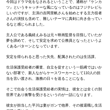
今回はドラマ化をなされるということで、通称が『ケンカ
ツ』というキャッチーな風になっているのはフジテレビら
しいのですが、主演の吉岡里帆さんを始めとする主力役者
さんの演技も含めて、難しいテーマに真剣に向き合ってい
るなと感じられました。
主人公である義経えみるは元々映画監督を目指していたが
夢を諦めて、そして安定を求めて公務員となったというよ
くあるパターンとなっています。
安定を得られると思った矢先、配属されたのは生活課。
生活保護受給者の審査、自立を促すという一筋縄ではいか
ない部署で、新人ながらケースワーカーとして110人の担
当を言い渡され、激務の日々を送ることになる。
そこで出会う生活保護受給者の実情は、彼女とは全くの別
世界であり衝撃を受けるというのが一話になります。
彼女が担当した平川は妻がガンで他界、その後退職し生活