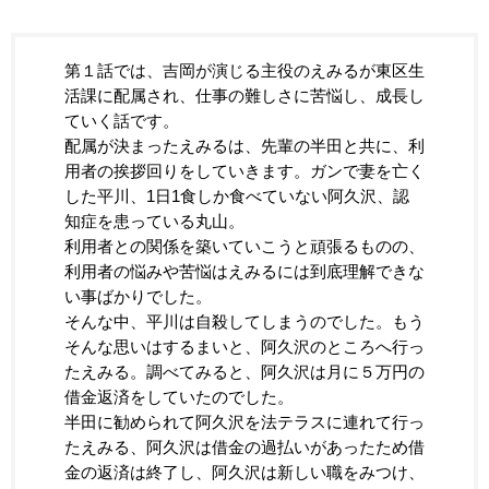
第１話では、吉岡が演じる主役のえみるが東区生
活課に配属され、仕事の難しさに苦悩し、成長し
ていく話です。
配属が決まったえみるは、先輩の半田と共に、利
用者の挨拶回りをしていきます。ガンで妻を亡く
した平川、1日1食しか食べていない阿久沢、認
知症を患っている丸山。
利用者との関係を築いていこうと頑張るものの、
利用者の悩みや苦悩はえみるには到底理解できな
い事ばかりでした。
そんな中、平川は自殺してしまうのでした。もう
そんな思いはするまいと、阿久沢のところへ行っ
たえみる。調べてみると、阿久沢は月に５万円の
借金返済をしていたのでした。
半田に勧められて阿久沢を法テラスに連れて行っ
たえみる、阿久沢は借金の過払いがあったため借
金の返済は終了し、阿久沢は新しい職をみつけ、