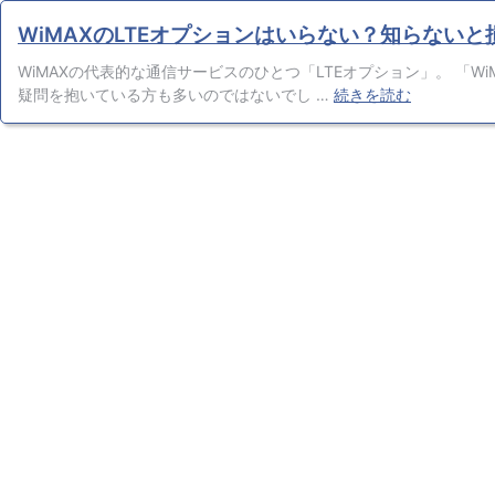
WiMAXのLTEオプションはいらない？知らないと
WiMAXの代表的な通信サービスのひとつ「LTEオプション」。 「W
WiMAX
疑問を抱いている方も多いのではないでし …
続きを読む
の
LTE
オ
プ
シ
ョ
ン
は
い
ら
な
い？
知
ら
な
い
と